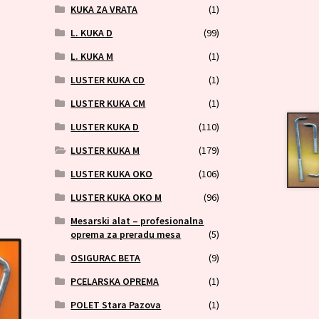
KUKA ZA VRATA
(1)
L. KUKA D
(99)
L. KUKA M
(1)
LUSTER KUKA CD
(1)
LUSTER KUKA CM
(1)
LUSTER KUKA D
(110)
LUSTER KUKA M
(179)
LUSTER KUKA OKO
(106)
LUSTER KUKA OKO M
(96)
Mesarski alat – profesionalna
oprema za preradu mesa
(5)
OSIGURAC BETA
(9)
PCELARSKA OPREMA
(1)
POLET Stara Pazova
(1)