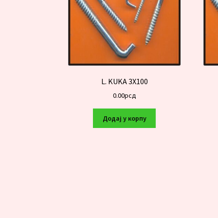
L. KUKA 3X100
0.00
рсд
Додај у корпу