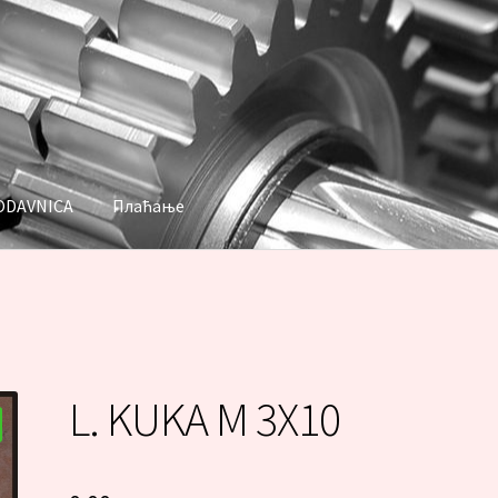
ODAVNICA
Плаћање
аћање
L. KUKA M 3X10