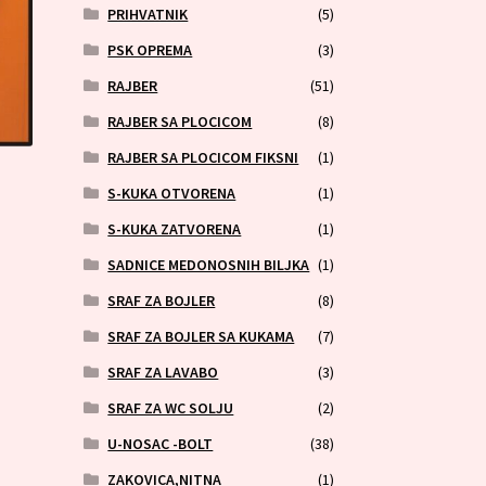
PRIHVATNIK
(5)
PSK OPREMA
(3)
RAJBER
(51)
RAJBER SA PLOCICOM
(8)
RAJBER SA PLOCICOM FIKSNI
(1)
S-KUKA OTVORENA
(1)
S-KUKA ZATVORENA
(1)
SADNICE MEDONOSNIH BILJKA
(1)
SRAF ZA BOJLER
(8)
SRAF ZA BOJLER SA KUKAMA
(7)
SRAF ZA LAVABO
(3)
SRAF ZA WC SOLJU
(2)
U-NOSAC -BOLT
(38)
ZAKOVICA,NITNA
(1)