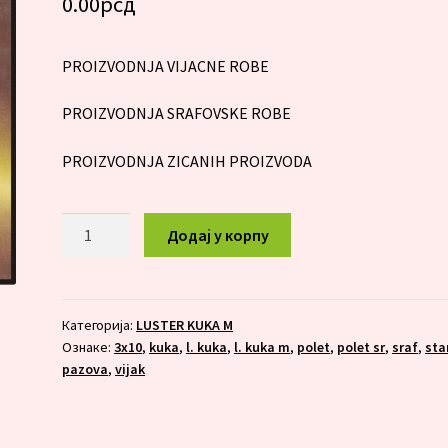
0.00
рсд
PROIZVODNJA VIJACNE ROBE
PROIZVODNJA SRAFOVSKE ROBE
PROIZVODNJA ZICANIH PROIZVODA
L.
Додај у корпу
KUKA
M
3X10
количина
Категорија:
LUSTER KUKA M
Ознаке:
3x10
,
kuka
,
l. kuka
,
l. kuka m
,
polet
,
polet sr
,
sraf
,
sta
pazova
,
vijak