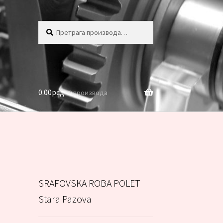
Претрага
Претражи
за:
0.00
рсд
0 производа
SRAFOVSKA ROBA POLET
Stara Pazova