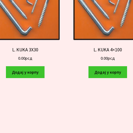
L. KUKA 3X30
L. KUKA 4×100
0.00
рсд
0.00
рсд
Додај у корпу
Додај у корпу