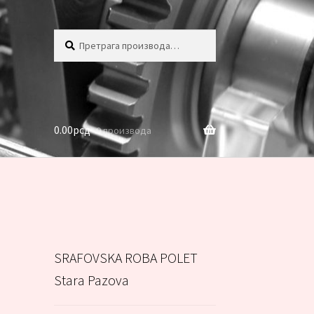
Претрага
Претражи
за:
0.00
рсд
0 производа
SRAFOVSKA ROBA POLET
Stara Pazova