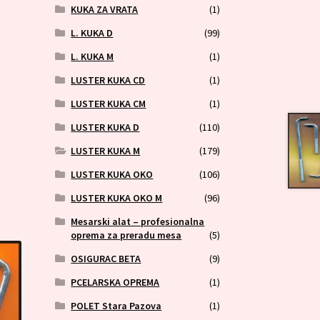
KUKA ZA VRATA
(1)
L. KUKA D
(99)
L. KUKA M
(1)
LUSTER KUKA CD
(1)
LUSTER KUKA CM
(1)
LUSTER KUKA D
(110)
LUSTER KUKA M
(179)
LUSTER KUKA OKO
(106)
LUSTER KUKA OKO M
(96)
Mesarski alat – profesionalna
oprema za preradu mesa
(5)
OSIGURAC BETA
(9)
PCELARSKA OPREMA
(1)
POLET Stara Pazova
(1)