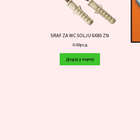
SRAF ZA WC SOLJU 6X80 ZN
0.00
рсд
Додај у корпу