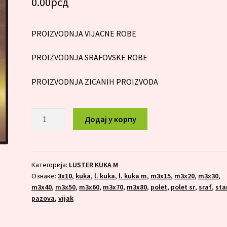
0.00
рсд
PROIZVODNJA VIJACNE ROBE
PROIZVODNJA SRAFOVSKE ROBE
PROIZVODNJA ZICANIH PROIZVODA
L.
Додај у корпу
KUKA
M
3X80
количина
Категорија:
LUSTER KUKA M
Ознаке:
3x10
,
kuka
,
l. kuka
,
l. kuka m
,
m3x15
,
m3x20
,
m3x30
,
m3x40
,
m3x50
,
m3x60
,
m3x70
,
m3x80
,
polet
,
polet sr
,
sraf
,
sta
pazova
,
vijak