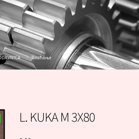
ODAVNICA
Плаћање
аћање
L. KUKA M 3X80