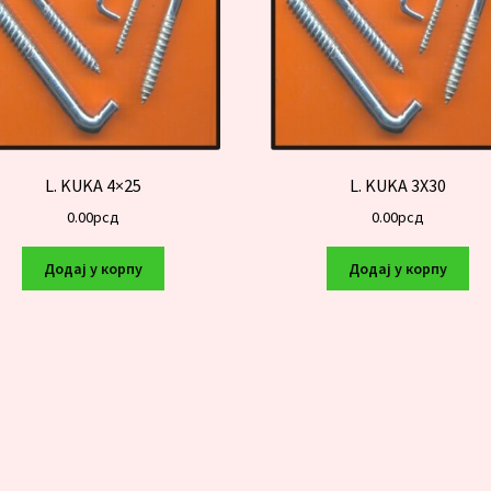
L. KUKA 4×25
L. KUKA 3X30
0.00
рсд
0.00
рсд
Додај у корпу
Додај у корпу