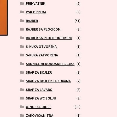
PRIHVATNIK
(5)
PSK OPREMA
(3)
RAJBER
(51)
RAJBER SA PLOCICOM
(8)
RAJBER SA PLOCICOM FIKSNI
(1)
S-KUKA OTVORENA
(1)
S-KUKA ZATVORENA
(1)
SADNICE MEDONOSNIH BILJKA
(1)
SRAF ZA BOJLER
(8)
SRAF ZA BOJLER SA KUKAMA
(7)
SRAF ZA LAVABO
(3)
SRAF ZA WC SOLJU
(2)
U-NOSAC -BOLT
(38)
ZAKOVICA,NITNA
(1)