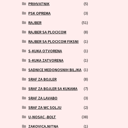
PRIHVATNIK
(5)
PSK OPREMA
(3)
RAJBER
(51)
RAJBER SA PLOCICOM
(8)
RAJBER SA PLOCICOM FIKSNI
(1)
S-KUKA OTVORENA
(1)
S-KUKA ZATVORENA
(1)
SADNICE MEDONOSNIH BILJKA
(1)
SRAF ZA BOJLER
(8)
SRAF ZA BOJLER SA KUKAMA
(7)
SRAF ZA LAVABO
(3)
SRAF ZA WC SOLJU
(2)
U-NOSAC -BOLT
(38)
ZAKOVICA,NITNA
(1)