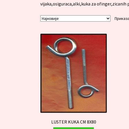
vijaka,osiguraca,alki,kuka za ofinger,zicanih
Приказа
LUSTER KUKA CM 8X80