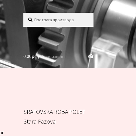
Претрага
Претражи
за:
0.00
рсд
0 производа
SRAFOVSKA ROBA POLET
Stara Pazova
ar