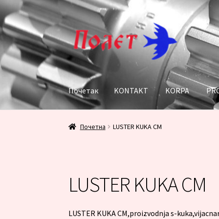
Прескочи
Скочи
на
на
навигацију
садржај
Почетак
KONTAKT
KORPA
PR
Почетак
KONTAKT
KORPA
PRODAVNICA
Пл
Почетна
LUSTER KUKA CM
LUSTER KUKA CM
LUSTER KUKA CM,proizvodnja s-kuka,vijacnaro