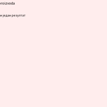
 proizvoda
н један резултат