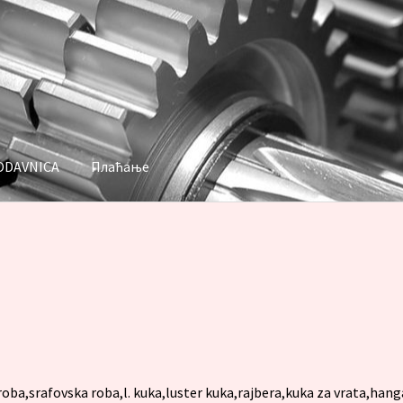
ODAVNICA
Плаћање
аћање
ba,srafovska roba,l. kuka,luster kuka,rajbera,kuka za vrata,hang