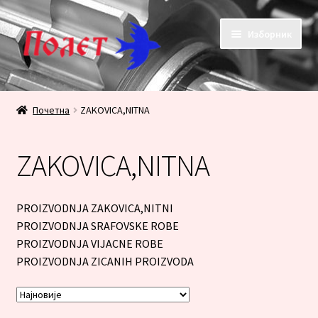
Прескочи
Скочи
Изборник
на
на
навигацију
садржај
Почетак
Почетна
ZAKOVICA,NITNA
KONTAKT
ZAKOVICA,NITNA
KORPA
PRODAVNICA
PROIZVODNJA ZAKOVICA,NITNI
PROIZVODNJA SRAFOVSKE ROBE
Плаћање
PROIZVODNJA VIJACNE ROBE
PROIZVODNJA ZICANIH PROIZVODA