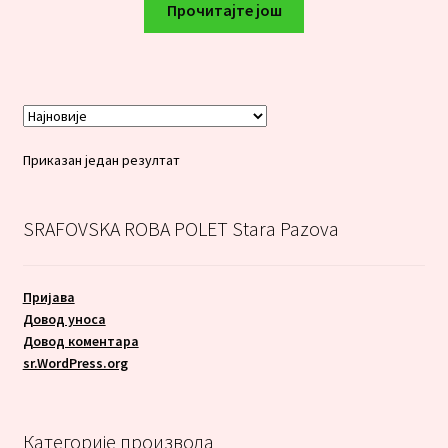
Прочитајте још
Приказан један резултат
SRAFOVSKA ROBA POLET Stara Pazova
Пријава
Довод уноса
Довод коментара
sr.WordPress.org
Категорије производа