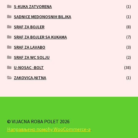
S-KUKA ZATVORENA
(1)
SADNICE MEDONOSNIH BILJKA
(1)
SRAF ZA BOJLER
(8)
SRAF ZA BOJLER SA KUKAMA
(7)
SRAF ZA LAVABO
(3)
SRAF ZA WC SOLJU
(2)
U-NOSAC -BOLT
(38)
ZAKOVICA,NITNA
(1)
© VIJACNA ROBA POLET 2026
Направљено помоћу WooCommerce-а
.