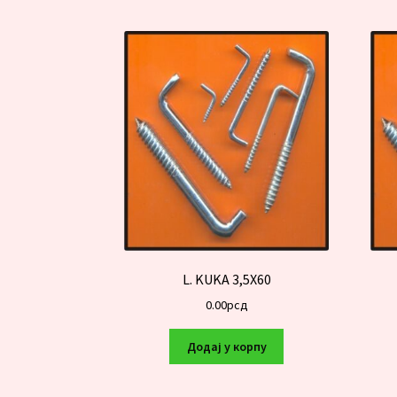
L. KUKA 3,5X60
0.00
рсд
Додај у корпу