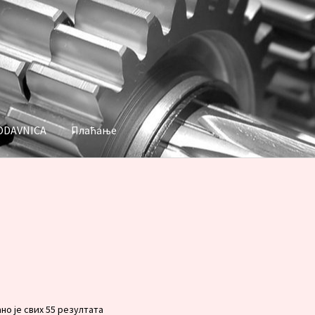
ODAVNICA
Плаћање
аћање
Сортирано
но је свих 55 резултата