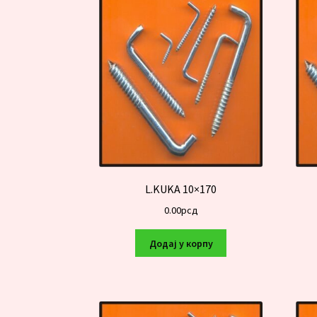
L.KUKA 10×170
0.00
рсд
Додај у корпу