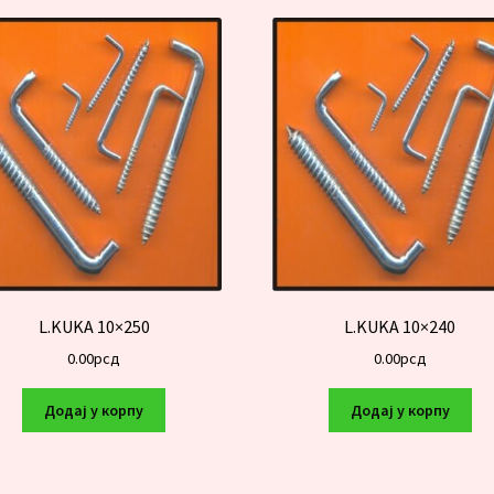
L.KUKA 10×250
L.KUKA 10×240
0.00
рсд
0.00
рсд
Додај у корпу
Додај у корпу