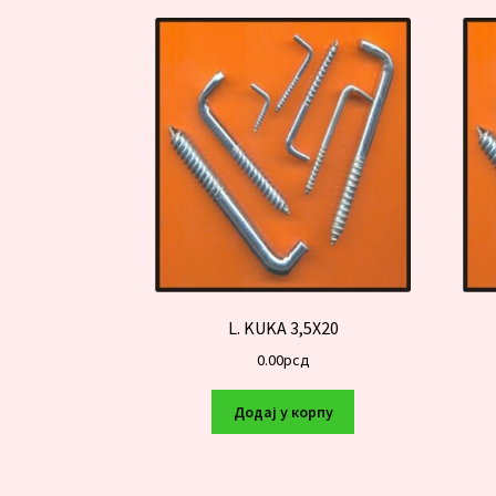
L. KUKA 3,5X20
0.00
рсд
Додај у корпу