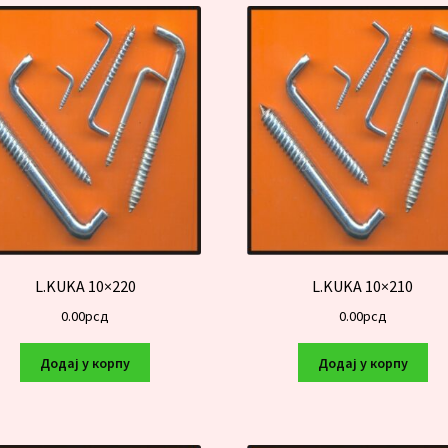
L.KUKA 10×220
L.KUKA 10×210
0.00
рсд
0.00
рсд
Додај у корпу
Додај у корпу