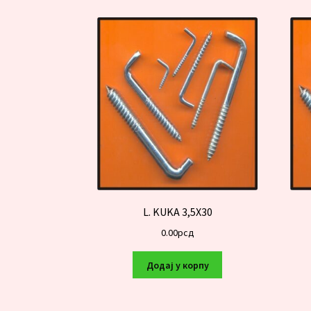
L. KUKA 3,5X30
0.00
рсд
Додај у корпу