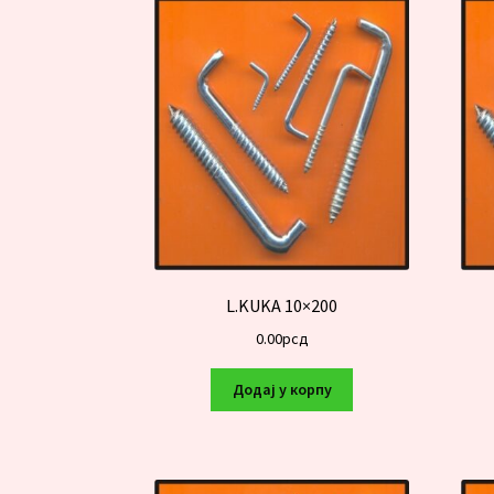
L.KUKA 10×200
0.00
рсд
Додај у корпу