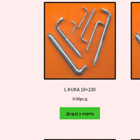
L.KUKA 10×230
0.00
рсд
Додај у корпу