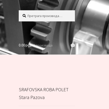
Претрага
Претражи
за:
0.00
рсд
0 производа
SRAFOVSKA ROBA POLET
Stara Pazova