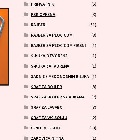
PRIHVATNIK
(5)
PSK OPREMA
(3)
RAJBER
(51)
RAJBER SA PLOCICOM
(8)
RAJBER SA PLOCICOM FIKSNI
(1)
S-KUKA OTVORENA
(1)
S-KUKA ZATVORENA
(1)
SADNICE MEDONOSNIH BILJKA
(1)
SRAF ZA BOJLER
(8)
SRAF ZA BOJLER SA KUKAMA
(7)
SRAF ZA LAVABO
(3)
SRAF ZA WC SOLJU
(2)
U-NOSAC -BOLT
(38)
ZAKOVICA,NITNA
(1)