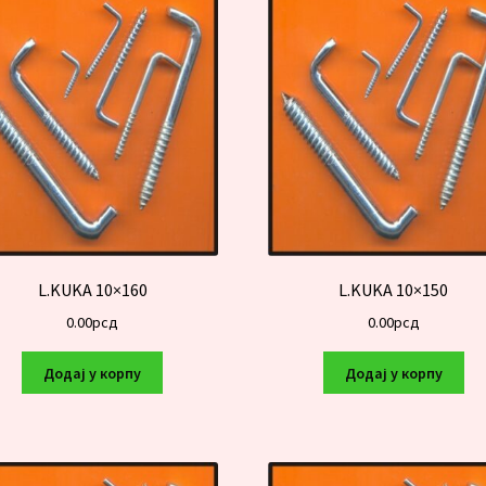
L.KUKA 10×160
L.KUKA 10×150
0.00
рсд
0.00
рсд
Додај у корпу
Додај у корпу