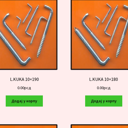
L.KUKA 10×190
L.KUKA 10×180
0.00
рсд
0.00
рсд
Додај у корпу
Додај у корпу