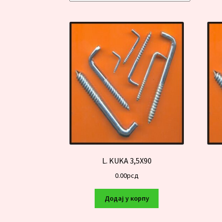
L. KUKA 3,5X90
0.00
рсд
Додај у корпу