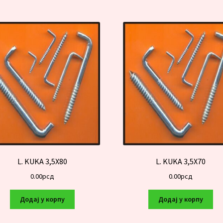
по
најновијем
L. KUKA 3,5X80
L. KUKA 3,5X70
0.00
рсд
0.00
рсд
Додај у корпу
Додај у корпу