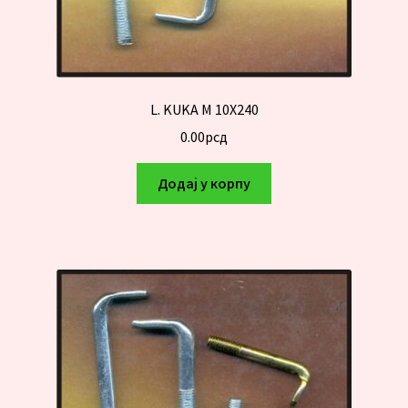
L. KUKA M 10X240
0.00
рсд
Додај у корпу