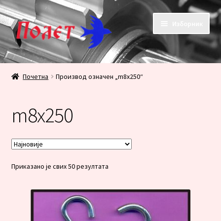
Прескочи
Скочи
Изборник
на
на
навигацију
садржај
Почетак
Почетна
Производ oзначен „m8x250“
KONTAKT
m8x250
KORPA
PRODAVNICA
Сортирано
Приказано је свих 50 резултата
Плаћање
по
најновијем