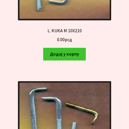
L. KUKA M 10X210
0.00
рсд
Додај у корпу