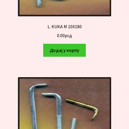
L. KUKA M 10X180
0.00
рсд
Додај у корпу