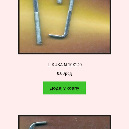
L. KUKA M 10X140
0.00
рсд
Додај у корпу