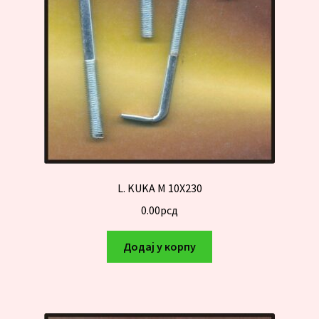
L. KUKA M 10X230
0.00
рсд
Додај у корпу