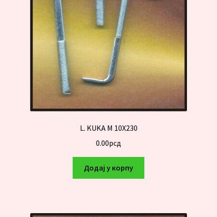
L. KUKA M 10X230
0.00
рсд
Додај у корпу