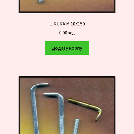
L. KUKA M 10X150
0.00
рсд
Додај у корпу