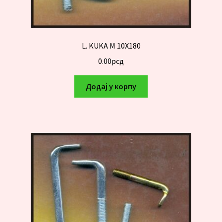
L. KUKA M 10X180
0.00
рсд
Додај у корпу