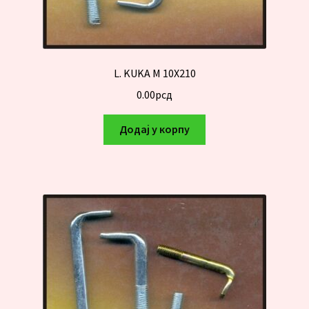
L. KUKA M 10X210
0.00
рсд
Додај у корпу