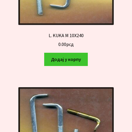
L. KUKA M 10X240
0.00
рсд
Додај у корпу