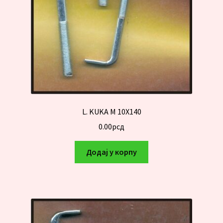
L. KUKA M 10X140
0.00
рсд
Додај у корпу