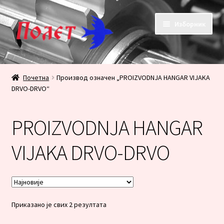
Прескочи
Скочи
Изборник
на
на
навигацију
садржај
Почетак
Почетна
Производ oзначен „PROIZVODNJA HANGAR VIJAKA
DRVO-DRVO“
KONTAKT
KORPA
PROIZVODNJA HANGAR
PRODAVNICA
VIJAKA DRVO-DRVO
Плаћање
Сортирано
Приказано је свих 2 резултата
по