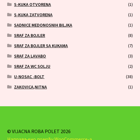
S-KUKA OTVORENA
(1)
S-KUKA ZATVORENA
(1)
SADNICE MEDONOSNIH BILJKA
(1)
SRAF ZA BOJLER
(8)
SRAF ZA BOJLER SA KUKAMA
(7)
SRAF ZA LAVABO
(3)
SRAF ZA WC SOLJU
(2)
U-NOSAC -BOLT
(38)
ZAKOVICA,NITNA
(1)
© VIJACNA ROBA POLET 2026
Направљено помоћу WooCommerce-а
.