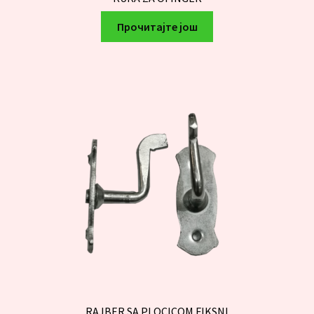
Прочитајте још
RAJBER SA PLOCICOM FIKSNI