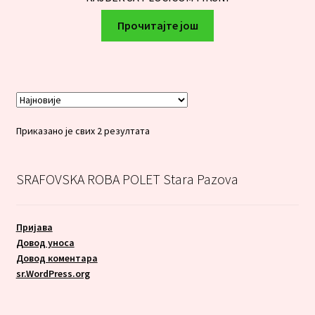
Прочитајте још
Сортирано
Приказано је свих 2 резултата
по
најновијем
SRAFOVSKA ROBA POLET Stara Pazova
Пријава
Довод уноса
Довод коментара
sr.WordPress.org