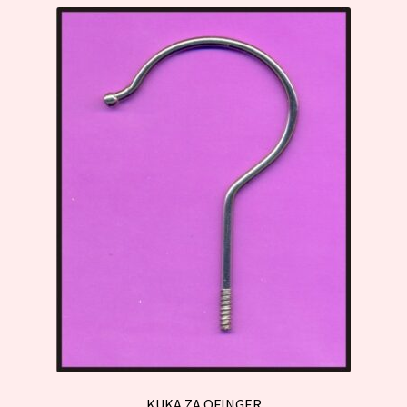
најновијем
KUKA ZA OFINGER