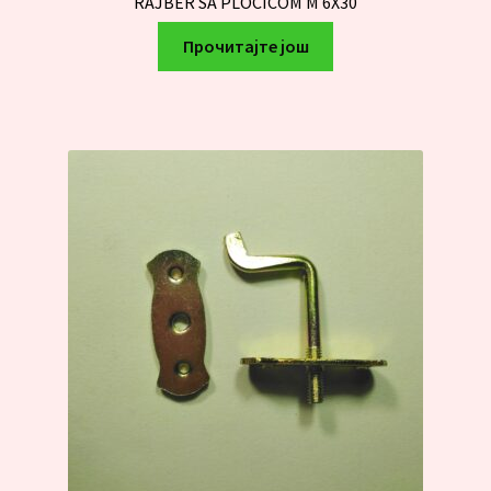
RAJBER SA PLOCICOM M 6X30
Прочитајте још