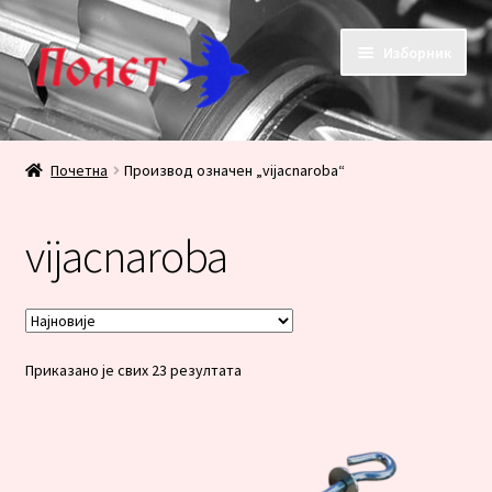
Прескочи
Скочи
Изборник
на
на
навигацију
садржај
Почетак
Почетна
Производ oзначен „vijacnaroba“
KONTAKT
vijacnaroba
KORPA
PRODAVNICA
Сортирано
Приказано је свих 23 резултата
Плаћање
по
најновијем