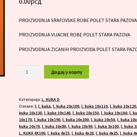
0.00
рсд
PROIZVODNJA SRAFOVSKE ROBE POLET STARA PAZOV
PROIZVODNJA VIJACNE ROBE POLET STARA PAZOVA
PROIZVODNJA ZICANIH PROIZVODA POLET STARA PAZ
L.KUKA
Додај у корпу
10x200
количина
Категорија:
L. KUKA D
Ознаке:
l
,
l. kuka
,
l. kuka 10x100
,
l. kuka 10x110
,
l. kuka 10x120
kuka 10x130
,
l. kuka 10x140
,
l. kuka 10x150
,
l. kuka 10x160
,
l. k
10x170
,
l. kuka 10x190
,
l. kuka 10x200
,
l. kuka 10x50
,
l. kuka 10
kuka 10x70
,
l. kuka 10x80
,
l. kuka 10x90
,
l. kuka 3x100
,
l. kuka 
L. KUKA 4X100
,
l. kuka 4x15
,
l. kuka 4x20
,
l. kuka 4x25
,
l. kuka 4