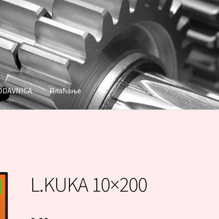
ODAVNICA
Плаћање
аћање
L.KUKA 10×200