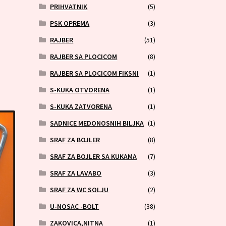
PRIHVATNIK
(5)
PSK OPREMA
(3)
RAJBER
(51)
RAJBER SA PLOCICOM
(8)
RAJBER SA PLOCICOM FIKSNI
(1)
S-KUKA OTVORENA
(1)
S-KUKA ZATVORENA
(1)
SADNICE MEDONOSNIH BILJKA
(1)
SRAF ZA BOJLER
(8)
SRAF ZA BOJLER SA KUKAMA
(7)
SRAF ZA LAVABO
(3)
SRAF ZA WC SOLJU
(2)
U-NOSAC -BOLT
(38)
ZAKOVICA,NITNA
(1)