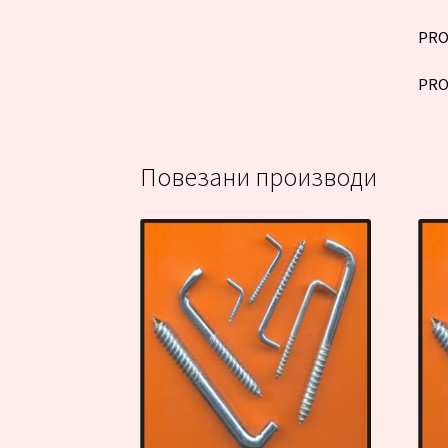
PRO
PRO
Повезани производи