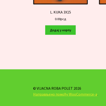
L. KUKA 3X15
0.00
рсд
Додај у корпу
© VIJACNA ROBA POLET 2026
Направљено помоћу WooCommerce-а
.