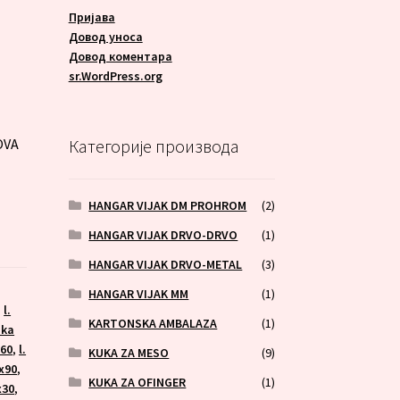
Пријава
Довод уноса
Довод коментара
A
sr.WordPress.org
OVA
Категорије производа
HANGAR VIJAK DM PROHROM
(2)
HANGAR VIJAK DRVO-DRVO
(1)
HANGAR VIJAK DRVO-METAL
(3)
HANGAR VIJAK MM
(1)
,
l.
KARTONSKA AMBALAZA
(1)
uka
x60
,
l.
KUKA ZA MESO
(9)
3x90
,
KUKA ZA OFINGER
(1)
x30
,