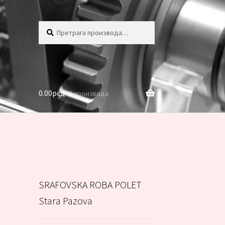
Претрага
Претражи
за:
0.00
рсд
0 производа
SRAFOVSKA ROBA POLET
Stara Pazova