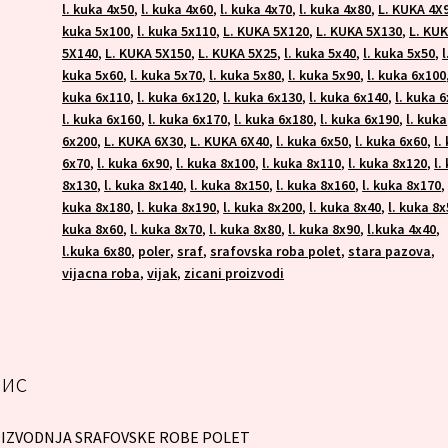
l. kuka 4x50
,
l. kuka 4x60
,
l. kuka 4x70
,
l. kuka 4x80
,
L. KUKA 4X
kuka 5x100
,
l. kuka 5x110
,
L. KUKA 5X120
,
L. KUKA 5X130
,
L. KU
5X140
,
L. KUKA 5X150
,
L. KUKA 5X25
,
l. kuka 5x40
,
l. kuka 5x50
,
l
kuka 5x60
,
l. kuka 5x70
,
l. kuka 5x80
,
l. kuka 5x90
,
l. kuka 6x100
kuka 6x110
,
l. kuka 6x120
,
l. kuka 6x130
,
l. kuka 6x140
,
l. kuka 
l. kuka 6x160
,
l. kuka 6x170
,
l. kuka 6x180
,
l. kuka 6x190
,
l. kuka
6x200
,
L. KUKA 6X30
,
L. KUKA 6X40
,
l. kuka 6x50
,
l. kuka 6x60
,
l.
6x70
,
l. kuka 6x90
,
l. kuka 8x100
,
l. kuka 8x110
,
l. kuka 8x120
,
l.
8x130
,
l. kuka 8x140
,
l. kuka 8x150
,
l. kuka 8x160
,
l. kuka 8x170
kuka 8x180
,
l. kuka 8x190
,
l. kuka 8x200
,
l. kuka 8x40
,
l. kuka 8
kuka 8x60
,
l. kuka 8x70
,
l. kuka 8x80
,
l. kuka 8x90
,
l.kuka 4x40
,
l.kuka 6x80
,
poler
,
sraf
,
srafovska roba polet
,
stara pazova
,
vijacna roba
,
vijak
,
zicani proizvodi
ис
IZVODNJA SRAFOVSKE ROBE POLET