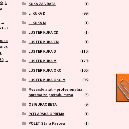
90
,
l.
KUKA ZA VRATA
(1)
KA
L. KUKA D
(99)
.
,
l.
L. KUKA M
(1)
6x150
,
LUSTER KUKA CD
(1)
 kuka
LUSTER KUKA CM
(1)
 kuka
LUSTER KUKA D
(110)
,
l.
x50
,
l.
LUSTER KUKA M
(179)
LUSTER KUKA OKO
(106)
LUSTER KUKA OKO M
(96)
Mesarski alat – profesionalna
oprema za preradu mesa
(5)
OSIGURAC BETA
(9)
PCELARSKA OPREMA
(1)
POLET Stara Pazova
(1)