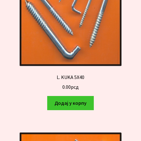
L. KUKA 5X40
0.00
рсд
Додај у корпу