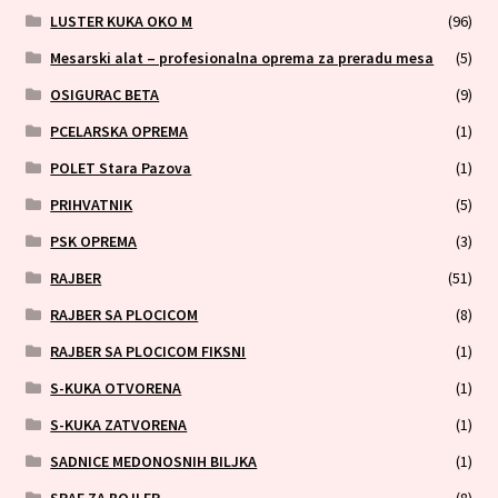
LUSTER KUKA OKO M
(96)
Mesarski alat – profesionalna oprema za preradu mesa
(5)
OSIGURAC BETA
(9)
PCELARSKA OPREMA
(1)
POLET Stara Pazova
(1)
PRIHVATNIK
(5)
PSK OPREMA
(3)
RAJBER
(51)
RAJBER SA PLOCICOM
(8)
RAJBER SA PLOCICOM FIKSNI
(1)
S-KUKA OTVORENA
(1)
S-KUKA ZATVORENA
(1)
SADNICE MEDONOSNIH BILJKA
(1)
SRAF ZA BOJLER
(8)