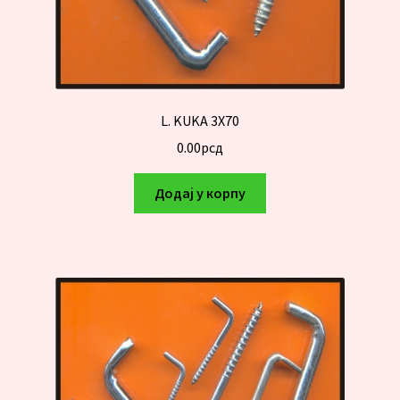
L. KUKA 3X70
0.00
рсд
Додај у корпу