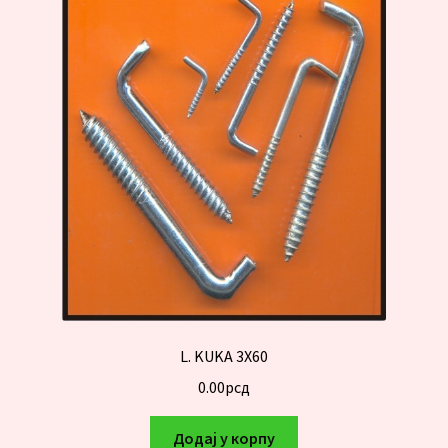
L. KUKA 3X60
0.00
рсд
Додај у корпу