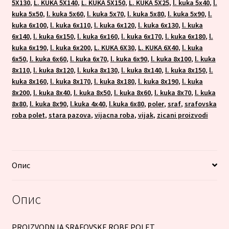
5X130
,
L. KUKA 5X140
,
L. KUKA 5X150
,
L. KUKA 5X25
,
l. kuka 5x40
,
l.
kuka 5x50
,
l. kuka 5x60
,
l. kuka 5x70
,
l. kuka 5x80
,
l. kuka 5x90
,
l.
kuka 6x100
,
l. kuka 6x110
,
l. kuka 6x120
,
l. kuka 6x130
,
l. kuka
6x140
,
l. kuka 6x150
,
l. kuka 6x160
,
l. kuka 6x170
,
l. kuka 6x180
,
l.
kuka 6x190
,
l. kuka 6x200
,
L. KUKA 6X30
,
L. KUKA 6X40
,
l. kuka
6x50
,
l. kuka 6x60
,
l. kuka 6x70
,
l. kuka 6x90
,
l. kuka 8x100
,
l. kuka
8x110
,
l. kuka 8x120
,
l. kuka 8x130
,
l. kuka 8x140
,
l. kuka 8x150
,
l.
kuka 8x160
,
l. kuka 8x170
,
l. kuka 8x180
,
l. kuka 8x190
,
l. kuka
8x200
,
l. kuka 8x40
,
l. kuka 8x50
,
l. kuka 8x60
,
l. kuka 8x70
,
l. kuka
8x80
,
l. kuka 8x90
,
l.kuka 4x40
,
l.kuka 6x80
,
poler
,
sraf
,
srafovska
roba polet
,
stara pazova
,
vijacna roba
,
vijak
,
zicani proizvodi
Опис
Опис
PROIZVODNJA SRAFOVSKE ROBE POLET