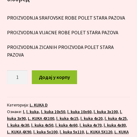
PROIZVODNJA SRAFOVSKE ROBE POLET STARA PAZOVA
PROIZVODNJA VIJACNE ROBE POLET STARA PAZOVA
PROIZVODNJA ZICANIH PROIZVODA POLET STARA
PAZOVA
L.KUKA
Додај у корпу
10x60
количина
Категорија:
L. KUKA D
Ознаке:
l
,
l. kuka
,
l. kuka 10x50
,
l. kuka 10x60
,
l. kuka 3x100
,
l.
kuka 3x90
,
L. KUKA 4X100
,
l. kuka 4x15
,
l. kuka 4x20
,
l. kuka 4x25
,
l. kuka 4x30
,
l. kuka 4x50
,
l. kuka 4x60
,
l. kuka 4x70
,
l. kuka 4x80
,
L. KUKA 4X90
,
l. kuka 5x100
,
l. kuka 5x110
,
L. KUKA 5X120
,
L. KUKA