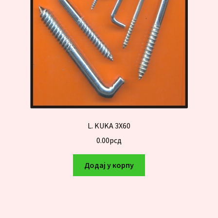
L. KUKA 3X60
0.00
рсд
Додај у корпу