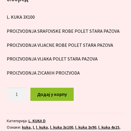
L. KUKA 3X100
PROIZVODNJA SRAFOVSKE ROBE POLET STARA PAZOVA
PROIZVODNJA VIJACNE ROBE POLET STARA PAZOVA
PROIZVODNJA VIJAKA POLET STARA PAZOVA
PROIZVODNJA ZICANIH PROIZVODA
L.
Додај у корпу
KUKA
4x15
количина
Категорија:
L. KUKA D
Ознаке:
kuka
,
l
,
l. kuka
,
l. kuka 3x100
,
l. kuka 3x90
,
l. kuka 4x15
,