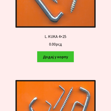
L. KUKA 4×25
0.00
рсд
Додај у корпу