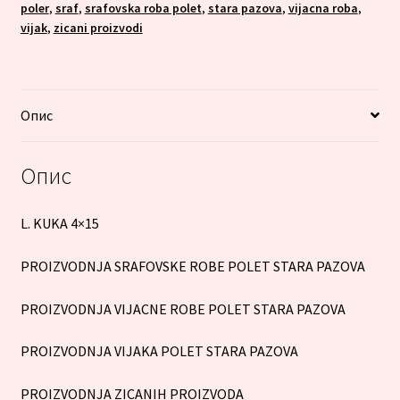
poler
,
sraf
,
srafovska roba polet
,
stara pazova
,
vijacna roba
,
vijak
,
zicani proizvodi
Опис
Опис
L. KUKA 4×15
PROIZVODNJA SRAFOVSKE ROBE POLET STARA PAZOVA
PROIZVODNJA VIJACNE ROBE POLET STARA PAZOVA
PROIZVODNJA VIJAKA POLET STARA PAZOVA
PROIZVODNJA ZICANIH PROIZVODA