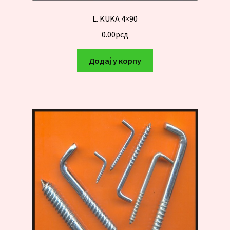
L. KUKA 4×90
0.00
рсд
Додај у корпу