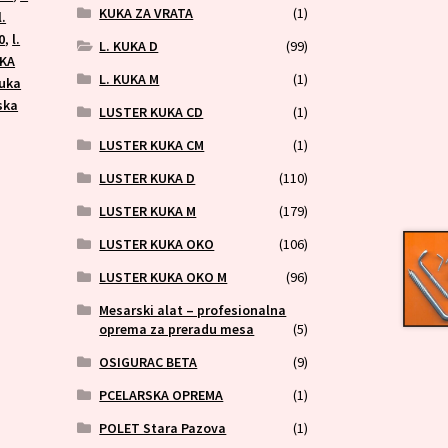
KUKA ZA VRATA
(1)
l.
0
,
l.
L. KUKA D
(99)
UKA
L. KUKA M
(1)
kuka
ska
LUSTER KUKA CD
(1)
LUSTER KUKA CM
(1)
LUSTER KUKA D
(110)
LUSTER KUKA M
(179)
LUSTER KUKA OKO
(106)
LUSTER KUKA OKO M
(96)
Mesarski alat – profesionalna
oprema za preradu mesa
(5)
OSIGURAC BETA
(9)
PCELARSKA OPREMA
(1)
POLET Stara Pazova
(1)