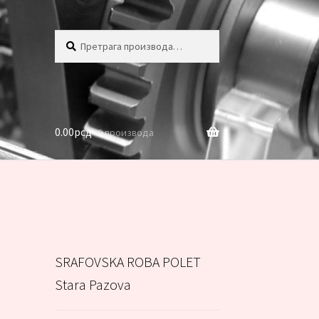
Претрага
Претражи
за:
0.00
рсд
0 производа
SRAFOVSKA ROBA POLET
Stara Pazova