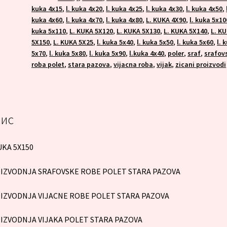
kuka 4x15
,
l. kuka 4x20
,
l. kuka 4x25
,
l. kuka 4x30
,
l. kuka 4x50
,
kuka 4x60
,
l. kuka 4x70
,
l. kuka 4x80
,
L. KUKA 4X90
,
l. kuka 5x10
kuka 5x110
,
L. KUKA 5X120
,
L. KUKA 5X130
,
L. KUKA 5X140
,
L. K
5X150
,
L. KUKA 5X25
,
l. kuka 5x40
,
l. kuka 5x50
,
l. kuka 5x60
,
l. 
5x70
,
l. kuka 5x80
,
l. kuka 5x90
,
l.kuka 4x40
,
poler
,
sraf
,
srafov
roba polet
,
stara pazova
,
vijacna roba
,
vijak
,
zicani proizvodi
ис
UKA 5X150
IZVODNJA SRAFOVSKE ROBE POLET STARA PAZOVA
IZVODNJA VIJACNE ROBE POLET STARA PAZOVA
IZVODNJA VIJAKA POLET STARA PAZOVA