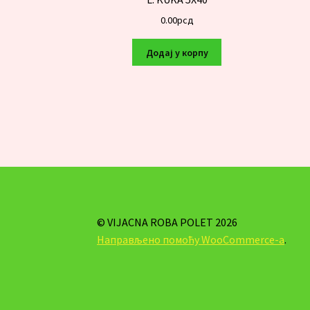
0.00
рсд
Додај у корпу
© VIJACNA ROBA POLET 2026
Направљено помоћу WooCommerce-а
.