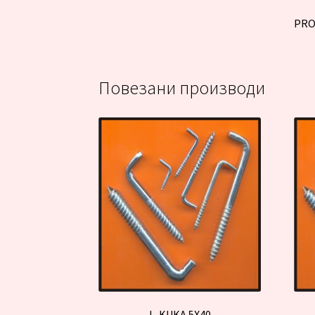
PRO
Повезани производи
L. KUKA 5X40