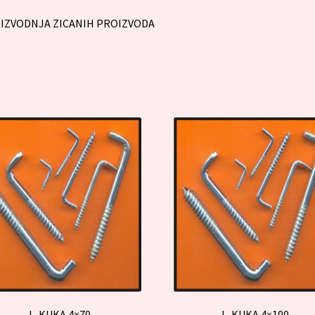
IZVODNJA ZICANIH PROIZVODA
L. KUKA 4×70
L. KUKA 4×100