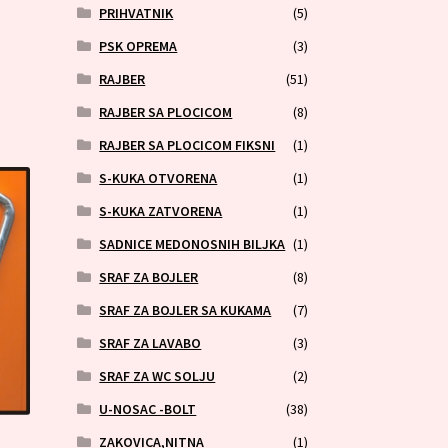
PRIHVATNIK
(5)
PSK OPREMA
(3)
RAJBER
(51)
RAJBER SA PLOCICOM
(8)
RAJBER SA PLOCICOM FIKSNI
(1)
S-KUKA OTVORENA
(1)
S-KUKA ZATVORENA
(1)
SADNICE MEDONOSNIH BILJKA
(1)
SRAF ZA BOJLER
(8)
SRAF ZA BOJLER SA KUKAMA
(7)
SRAF ZA LAVABO
(3)
SRAF ZA WC SOLJU
(2)
U-NOSAC -BOLT
(38)
ZAKOVICA,NITNA
(1)