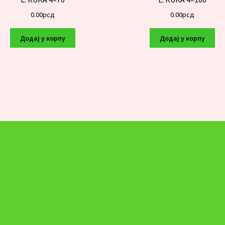
0.00
рсд
0.00
рсд
Додај у корпу
Додај у корпу