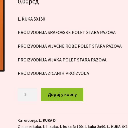
0.00
рсд
L. KUKA 5X150
PROIZVODNJA SRAFOVSKE POLET STARA PAZOVA
PROIZVODNJA VIJACNE ROBE POLET STARA PAZOVA
PROIZVODNJA VIJAKA POLET STARA PAZOVA
PROIZVODNJA ZICANIH PROIZVODA
L.
Додај у корпу
KUKA
5X150
количина
Категорија:
L. KUKA D
Ознаке:
kuka
,
l
,
l. kuka
,
l. kuka 3x100
,
l. kuka 3x90
,
L. KUKA 4X1