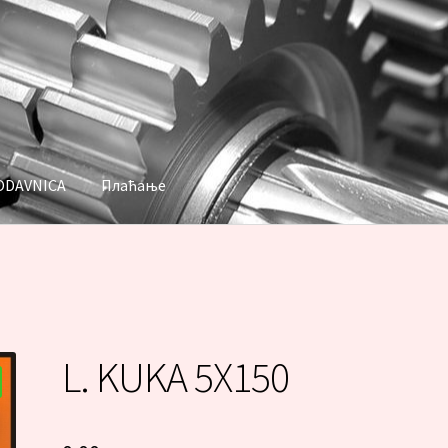
ODAVNICA
Плаћање
аћање
L. KUKA 5X150