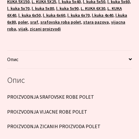
KUKA 5X150
,
L. KUKA 5X25
,
l. kuka 5x40
,
l. kuka 5x50
,
l. kuka 5x60
,
l. kuka 5x70
,
l. kuka 5x80
,
l. kuka 5x90
,
L. KUKA 6X30
,
L. KUKA
6X40
,
l. kuka 6x50
,
l. kuka 6x60
,
l. kuka 6x70
,
l.kuka 4x40
,
l.kuka
6x80
,
poler
,
sraf
,
srafovska roba polet
,
stara pazova
,
vijacna
roba
,
vijak
,
zicani proizvodi
Опис
Опис
PROIZVODNJA SRAFOVSKE ROBE POLET
PROIZVODNJA VIJACNE ROBE POLET
PROIZVODNJA ZICANIH PROIZVODA POLET