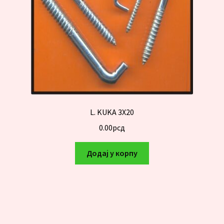
L. KUKA 3X20
0.00
рсд
Додај у корпу