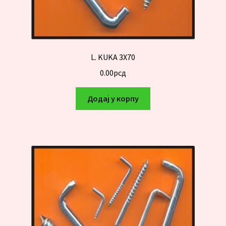
L. KUKA 3X70
0.00
рсд
Додај у корпу