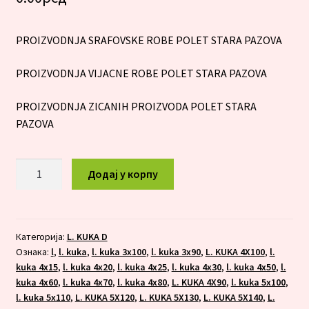
PROIZVODNJA SRAFOVSKE ROBE POLET STARA PAZOVA
PROIZVODNJA VIJACNE ROBE POLET STARA PAZOVA
PROIZVODNJA ZICANIH PROIZVODA POLET STARA
PAZOVA
L.KUKA
Додај у корпу
6X80
количина
Категорија:
L. KUKA D
Ознака:
l
,
l. kuka
,
l. kuka 3x100
,
l. kuka 3x90
,
L. KUKA 4X100
,
l.
kuka 4x15
,
l. kuka 4x20
,
l. kuka 4x25
,
l. kuka 4x30
,
l. kuka 4x50
,
l.
kuka 4x60
,
l. kuka 4x70
,
l. kuka 4x80
,
L. KUKA 4X90
,
l. kuka 5x100
,
l. kuka 5x110
,
L. KUKA 5X120
,
L. KUKA 5X130
,
L. KUKA 5X140
,
L.