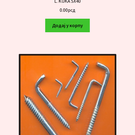
L. KUKA 5X40
0.00
рсд
Додај у корпу