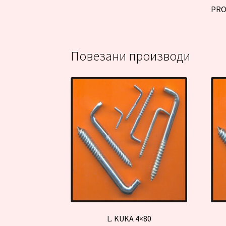
PRO
Повезани производи
L. KUKA 4×80