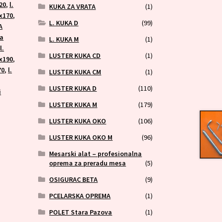
20
,
l.
KUKA ZA VRATA
(1)
6x170
,
L. KUKA D
(99)
A
ka
L. KUKA M
(1)
,
l.
LUSTER KUKA CD
(1)
8x190
,
70
,
l.
LUSTER KUKA CM
(1)
LUSTER KUKA D
(110)
i
LUSTER KUKA M
(179)
LUSTER KUKA OKO
(106)
LUSTER KUKA OKO M
(96)
Mesarski alat – profesionalna
oprema za preradu mesa
(5)
OSIGURAC BETA
(9)
PCELARSKA OPREMA
(1)
POLET Stara Pazova
(1)