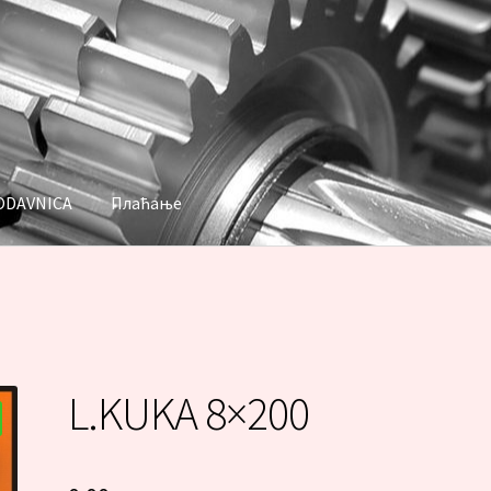
ODAVNICA
Плаћање
аћање
L.KUKA 8×200