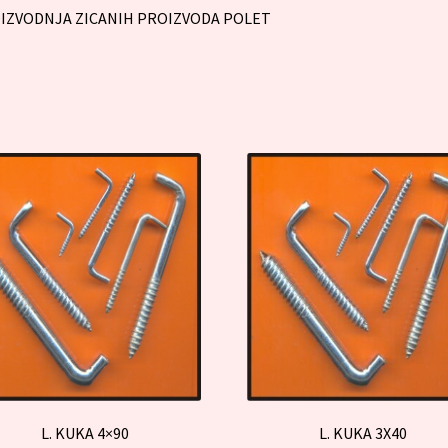
IZVODNJA ZICANIH PROIZVODA POLET
L. KUKA 4×90
L. KUKA 3X40