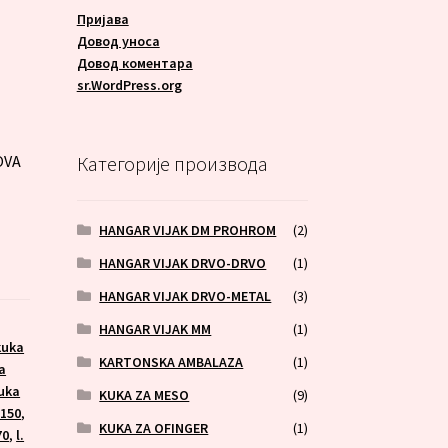
Пријава
Довод уноса
Довод коментара
A
sr.WordPress.org
OVA
Категорије производа
HANGAR VIJAK DM PROHROM
(2)
HANGAR VIJAK DRVO-DRVO
(1)
HANGAR VIJAK DRVO-METAL
(3)
HANGAR VIJAK MM
(1)
 kuka
KARTONSKA AMBALAZA
(1)
ka
kuka
KUKA ZA MESO
(9)
X150
,
KUKA ZA OFINGER
(1)
70
,
l.