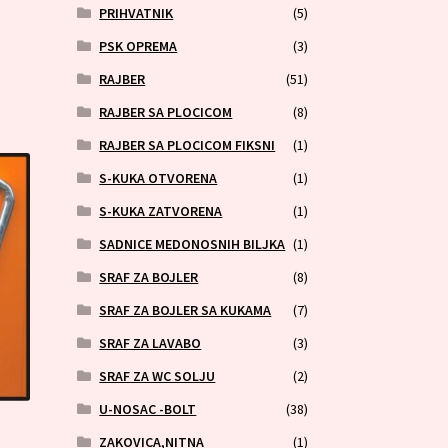
PRIHVATNIK
(5)
PSK OPREMA
(3)
RAJBER
(51)
RAJBER SA PLOCICOM
(8)
RAJBER SA PLOCICOM FIKSNI
(1)
S-KUKA OTVORENA
(1)
S-KUKA ZATVORENA
(1)
SADNICE MEDONOSNIH BILJKA
(1)
SRAF ZA BOJLER
(8)
SRAF ZA BOJLER SA KUKAMA
(7)
SRAF ZA LAVABO
(3)
SRAF ZA WC SOLJU
(2)
U-NOSAC -BOLT
(38)
ZAKOVICA,NITNA
(1)