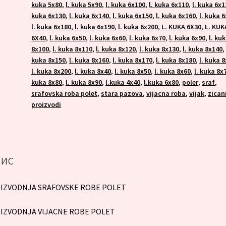
kuka 5x80
,
l. kuka 5x90
,
l. kuka 6x100
,
l. kuka 6x110
,
l. kuka 6x1
kuka 6x130
,
l. kuka 6x140
,
l. kuka 6x150
,
l. kuka 6x160
,
l. kuka 
l. kuka 6x180
,
l. kuka 6x190
,
l. kuka 6x200
,
L. KUKA 6X30
,
L. KUK
6X40
,
l. kuka 6x50
,
l. kuka 6x60
,
l. kuka 6x70
,
l. kuka 6x90
,
l. ku
8x100
,
l. kuka 8x110
,
l. kuka 8x120
,
l. kuka 8x130
,
l. kuka 8x140
kuka 8x150
,
l. kuka 8x160
,
l. kuka 8x170
,
l. kuka 8x180
,
l. kuka 
l. kuka 8x200
,
l. kuka 8x40
,
l. kuka 8x50
,
l. kuka 8x60
,
l. kuka 8x
kuka 8x80
,
l. kuka 8x90
,
l.kuka 4x40
,
l.kuka 6x80
,
poler
,
sraf
,
srafovska roba polet
,
stara pazova
,
vijacna roba
,
vijak
,
zican
proizvodi
ис
IZVODNJA SRAFOVSKE ROBE POLET
IZVODNJA VIJACNE ROBE POLET