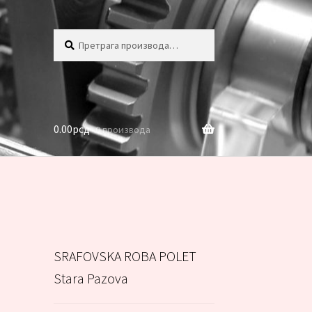
Претрага
Претражи
за:
0.00
рсд
0 производа
SRAFOVSKA ROBA POLET
Stara Pazova