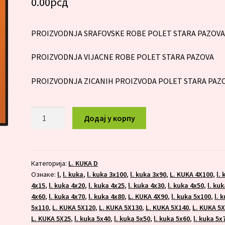
0.00
рсд
PROIZVODNJA SRAFOVSKE ROBE POLET STARA PAZOV
PROIZVODNJA VIJACNE ROBE POLET STARA PAZOVA
PROIZVODNJA ZICANIH PROIZVODA POLET STARA PAZ
L.KUKA
Додај у корпу
8x200
количина
Категорија:
L. KUKA D
Ознаке:
l
,
l. kuka
,
l. kuka 3x100
,
l. kuka 3x90
,
L. KUKA 4X100
,
l.
4x15
,
l. kuka 4x20
,
l. kuka 4x25
,
l. kuka 4x30
,
l. kuka 4x50
,
l. ku
4x60
,
l. kuka 4x70
,
l. kuka 4x80
,
L. KUKA 4X90
,
l. kuka 5x100
,
l. 
5x110
,
L. KUKA 5X120
,
L. KUKA 5X130
,
L. KUKA 5X140
,
L. KUKA 5
L. KUKA 5X25
,
l. kuka 5x40
,
l. kuka 5x50
,
l. kuka 5x60
,
l. kuka 5x