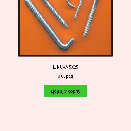
L. KUKA 5X25
0.00
рсд
Додај у корпу