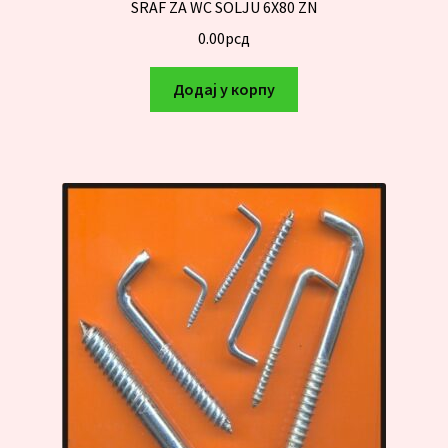
SRAF ZA WC SOLJU 6X80 ZN
0.00
рсд
Додај у корпу