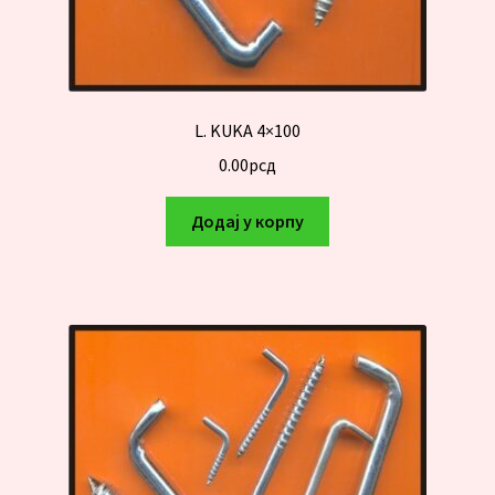
L. KUKA 4×100
0.00
рсд
Додај у корпу