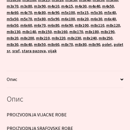
m3x70
,
m3x80
,
m3x90
,
m4x10
,
m4x15
,
m4x30
,
m4x40
,
m4x50
,
m4x60
,
m4x70
,
m4x80
,
m4x90
,
m5x100
,
m5x15
,
m5x30
,
m5x40
,
m5x50
,
m5x70
,
m5x80
,
m5x90
,
m6x100
,
m6x20
,
m6x30
,
m6x40
,
m6x50
,
m6x60
,
m6x70
,
m6x80
,
m6x90
,
m8x100
,
m8x110
,
m8x120
,
m8x130
,
m8x140
,
m8x150
,
m8x160
,
m8x170
,
m8x180
,
m8x190
,
m8x20
,
m8x200
,
m8x210
,
m8x220
,
m8x230
,
m8x240
,
m8x250
,
m8x30
,
m8x40
,
m8x50
,
m8x60
,
m8x70
,
m8x80
,
m8x90
,
polet
,
polet
sr
,
sraf
,
stara pazova
,
vijak
Опис
Опис
PROIZVODNJA VIJACNE ROBE
PROIZVODNJA SRAFOVSKE ROBE