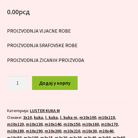
0.00
рсд
PROIZVODNJA VIJACNE ROBE
PROIZVODNJA SRAFOVSKE ROBE
PROIZVODNJA ZICANIH PROIZVODA
L.
Додај у корпу
KUKA
M
10X210
количина
Категорија:
LUSTER KUKA M
Ознаке:
3x10
,
kuka
,
l. kuka
,
l. kuka m
,
m10x100
,
m10x110
,
m10x120
,
m10x130
,
m10x140
,
m10x150
,
m10x160
,
m10x170
,
m10x180
,
m10x190
,
m10x200
,
m10x210
,
m10x30
,
m10x40
,
m10x50
,
m3x100
,
m3x15
,
m3x20
,
m3x30
,
m3x40
,
m3x50
,
m3x60
,