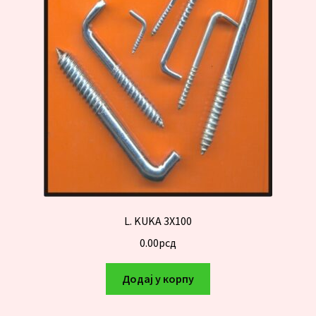
L. KUKA 3X100
0.00
рсд
Додај у корпу