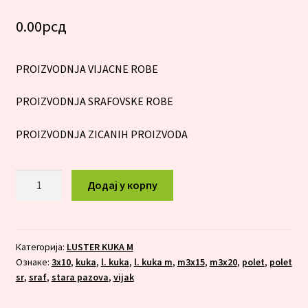
0.00
рсд
PROIZVODNJA VIJACNE ROBE
PROIZVODNJA SRAFOVSKE ROBE
PROIZVODNJA ZICANIH PROIZVODA
L.
Додај у корпу
KUKA
M
3X20
количина
Категорија:
LUSTER KUKA M
Ознаке:
3x10
,
kuka
,
l. kuka
,
l. kuka m
,
m3x15
,
m3x20
,
polet
,
polet
sr
,
sraf
,
stara pazova
,
vijak