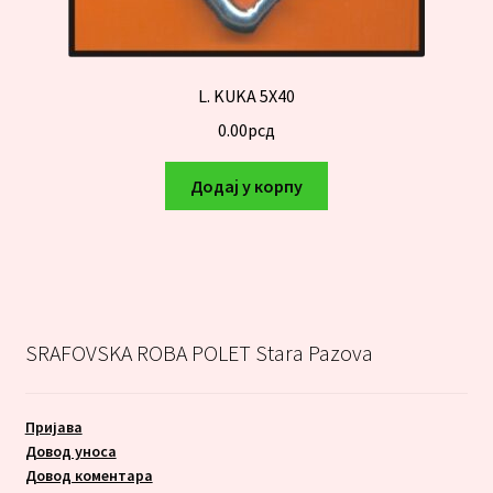
L. KUKA 5X40
0.00
рсд
Додај у корпу
SRAFOVSKA ROBA POLET Stara Pazova
Пријава
Довод уноса
Довод коментара