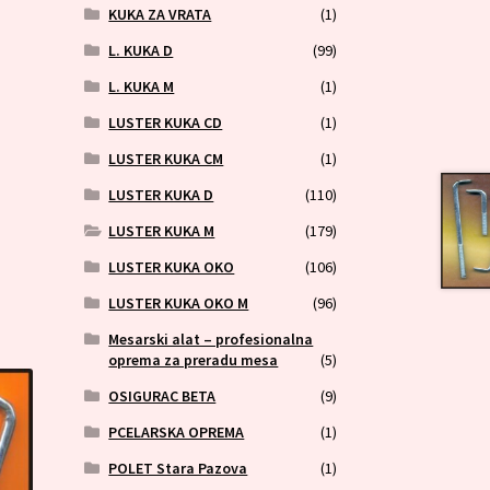
KUKA ZA VRATA
(1)
L. KUKA D
(99)
L. KUKA M
(1)
LUSTER KUKA CD
(1)
LUSTER KUKA CM
(1)
LUSTER KUKA D
(110)
LUSTER KUKA M
(179)
LUSTER KUKA OKO
(106)
LUSTER KUKA OKO M
(96)
Mesarski alat – profesionalna
oprema za preradu mesa
(5)
OSIGURAC BETA
(9)
PCELARSKA OPREMA
(1)
POLET Stara Pazova
(1)