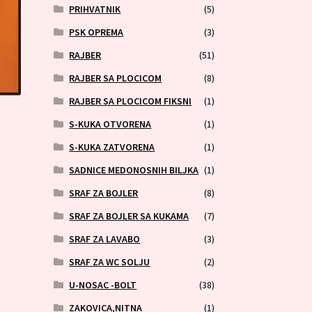
PRIHVATNIK
(5)
PSK OPREMA
(3)
RAJBER
(51)
RAJBER SA PLOCICOM
(8)
RAJBER SA PLOCICOM FIKSNI
(1)
S-KUKA OTVORENA
(1)
S-KUKA ZATVORENA
(1)
SADNICE MEDONOSNIH BILJKA
(1)
SRAF ZA BOJLER
(8)
SRAF ZA BOJLER SA KUKAMA
(7)
SRAF ZA LAVABO
(3)
SRAF ZA WC SOLJU
(2)
U-NOSAC -BOLT
(38)
ZAKOVICA,NITNA
(1)