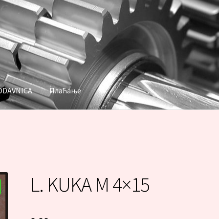
ODAVNICA
Плаћање
аћање
L. KUKA M 4×15