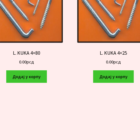
L. KUKA 4×80
L. KUKA 4×25
0.00
рсд
0.00
рсд
Додај у корпу
Додај у корпу