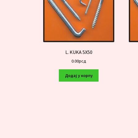
L. KUKA 5X50
0.00
рсд
Додај у корпу