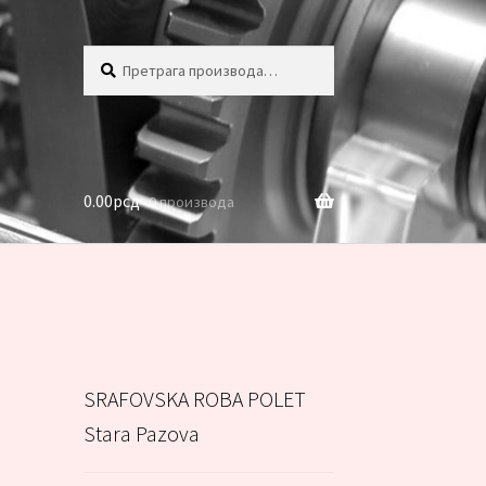
Претрага
Претражи
за:
0.00
рсд
0 производа
SRAFOVSKA ROBA POLET
Stara Pazova