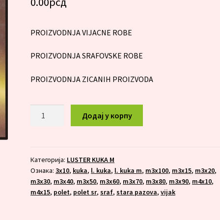
0.00
рсд
PROIZVODNJA VIJACNE ROBE
PROIZVODNJA SRAFOVSKE ROBE
PROIZVODNJA ZICANIH PROIZVODA
L.
Додај у корпу
KUKA
M
4x15
количина
Категорија:
LUSTER KUKA M
Ознака:
3x10
,
kuka
,
l. kuka
,
l. kuka m
,
m3x100
,
m3x15
,
m3x20
,
m3x30
,
m3x40
,
m3x50
,
m3x60
,
m3x70
,
m3x80
,
m3x90
,
m4x10
,
m4x15
,
polet
,
polet sr
,
sraf
,
stara pazova
,
vijak