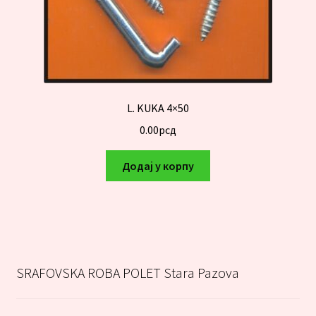
L. KUKA 4×50
0.00
рсд
Додај у корпу
SRAFOVSKA ROBA POLET Stara Pazova