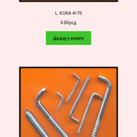
L. KUKA 4×70
0.00
рсд
Додај у корпу