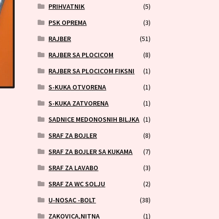
PRIHVATNIK
(5)
PSK OPREMA
(3)
RAJBER
(51)
RAJBER SA PLOCICOM
(8)
RAJBER SA PLOCICOM FIKSNI
(1)
S-KUKA OTVORENA
(1)
S-KUKA ZATVORENA
(1)
SADNICE MEDONOSNIH BILJKA
(1)
SRAF ZA BOJLER
(8)
SRAF ZA BOJLER SA KUKAMA
(7)
SRAF ZA LAVABO
(3)
SRAF ZA WC SOLJU
(2)
U-NOSAC -BOLT
(38)
ZAKOVICA,NITNA
(1)