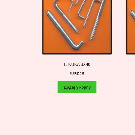
L. KUKA 3X40
0.00
рсд
Додај у корпу