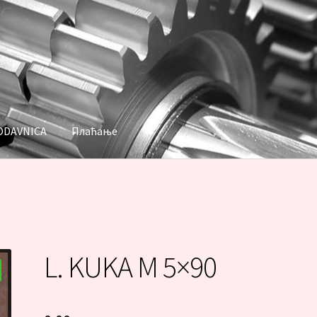
ODAVNICA
Плаћање
аћање
L. KUKA M 5×90