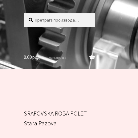
Претрага
Претражи
за:
0.00
рсд
0 производа
SRAFOVSKA ROBA POLET
Stara Pazova