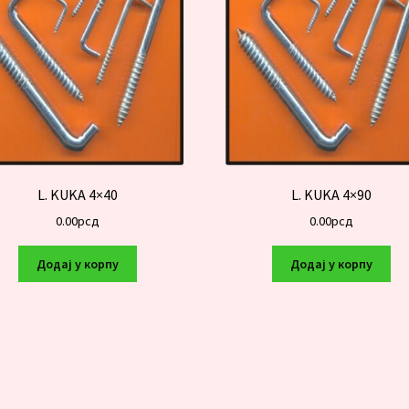
L. KUKA 4×40
L. KUKA 4×90
0.00
рсд
0.00
рсд
Додај у корпу
Додај у корпу