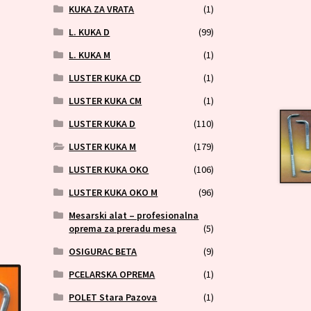
KUKA ZA VRATA
(1)
L. KUKA D
(99)
L. KUKA M
(1)
LUSTER KUKA CD
(1)
LUSTER KUKA CM
(1)
LUSTER KUKA D
(110)
LUSTER KUKA M
(179)
LUSTER KUKA OKO
(106)
LUSTER KUKA OKO M
(96)
Mesarski alat – profesionalna
oprema za preradu mesa
(5)
OSIGURAC BETA
(9)
PCELARSKA OPREMA
(1)
POLET Stara Pazova
(1)