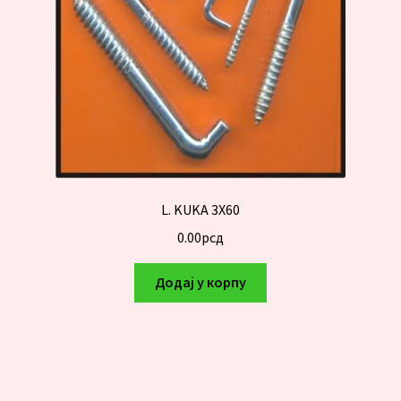
L. KUKA 3X60
0.00
рсд
Додај у корпу