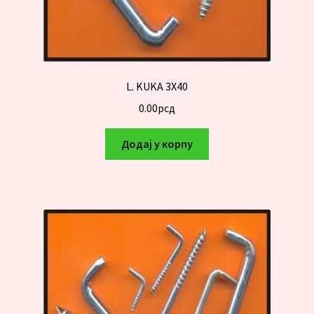
L. KUKA 3X40
0.00
рсд
Додај у корпу