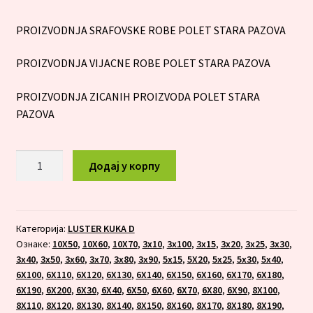
PROIZVODNJA SRAFOVSKE ROBE POLET STARA PAZOVA
PROIZVODNJA VIJACNE ROBE POLET STARA PAZOVA
PROIZVODNJA ZICANIH PROIZVODA POLET STARA
PAZOVA
LUSTER
Додај у корпу
KUKA
10X70
количина
Категорија:
LUSTER KUKA D
Ознаке:
10X50
,
10X60
,
10X70
,
3x10
,
3x100
,
3x15
,
3x20
,
3x25
,
3x30
,
3x40
,
3x50
,
3x60
,
3x70
,
3x80
,
3x90
,
5x15
,
5X20
,
5x25
,
5x30
,
5x40
,
6X100
,
6X110
,
6X120
,
6X130
,
6X140
,
6X150
,
6X160
,
6X170
,
6X180
,
6X190
,
6X200
,
6X30
,
6X40
,
6X50
,
6X60
,
6X70
,
6X80
,
6X90
,
8X100
,
8X110
,
8X120
,
8X130
,
8X140
,
8X150
,
8X160
,
8X170
,
8X180
,
8X190
,