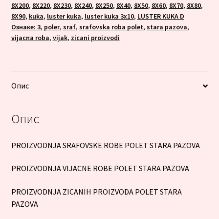
8X200
,
8X220
,
8X230
,
8X240
,
8X250
,
8X40
,
8X50
,
8X60
,
8X70
,
8X80
,
8X90
,
kuka
,
luster kuka
,
luster kuka 3x10
,
LUSTER KUKA D
Ознаке: 3
,
poler
,
sraf
,
srafovska roba polet
,
stara pazova
,
vijacna roba
,
vijak
,
zicani proizvodi
Опис
Опис
PROIZVODNJA SRAFOVSKE ROBE POLET STARA PAZOVA
PROIZVODNJA VIJACNE ROBE POLET STARA PAZOVA
PROIZVODNJA ZICANIH PROIZVODA POLET STARA
PAZOVA