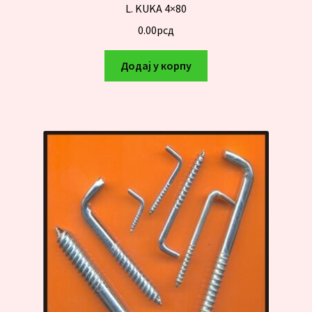
L. KUKA 4×80
0.00
рсд
Додај у корпу