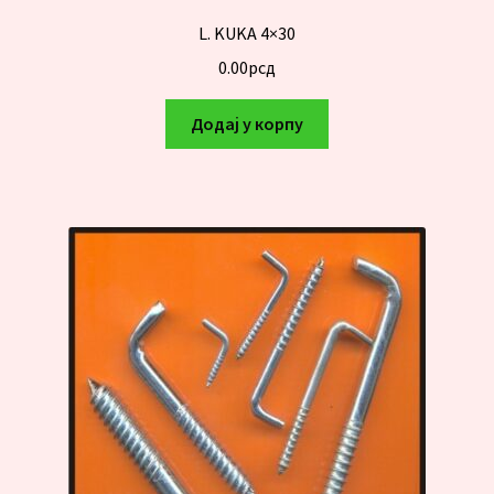
L. KUKA 4×30
0.00
рсд
Додај у корпу