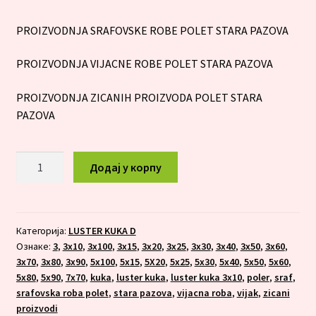
PROIZVODNJA SRAFOVSKE ROBE POLET STARA PAZOVA
PROIZVODNJA VIJACNE ROBE POLET STARA PAZOVA
PROIZVODNJA ZICANIH PROIZVODA POLET STARA
PAZOVA
LUSTER
Додај у корпу
KUKA
3,5x100
количина
Категорија:
LUSTER KUKA D
Ознаке:
3
,
3x10
,
3x100
,
3x15
,
3x20
,
3x25
,
3x30
,
3x40
,
3x50
,
3x60
,
3x70
,
3x80
,
3x90
,
5x100
,
5x15
,
5X20
,
5x25
,
5x30
,
5x40
,
5x50
,
5x60
,
5x80
,
5x90
,
7x70
,
kuka
,
luster kuka
,
luster kuka 3x10
,
poler
,
sraf
,
srafovska roba polet
,
stara pazova
,
vijacna roba
,
vijak
,
zicani
proizvodi