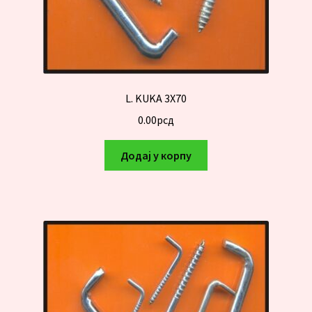
L. KUKA 3X70
0.00
рсд
Додај у корпу