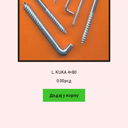
L. KUKA 4×80
0.00
рсд
Додај у корпу