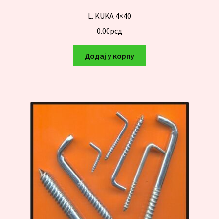
L. KUKA 4×40
0.00
рсд
Додај у корпу