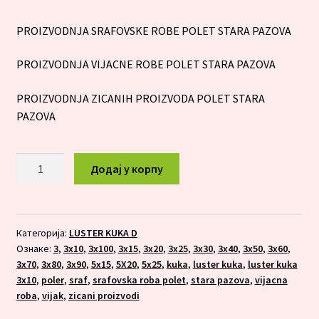
PROIZVODNJA SRAFOVSKE ROBE POLET STARA PAZOVA
PROIZVODNJA VIJACNE ROBE POLET STARA PAZOVA
PROIZVODNJA ZICANIH PROIZVODA POLET STARA
PAZOVA
LUSTER
Додај у корпу
KUKA
3,5x25
количина
Категорија:
LUSTER KUKA D
Ознаке:
3
,
3x10
,
3x100
,
3x15
,
3x20
,
3x25
,
3x30
,
3x40
,
3x50
,
3x60
,
3x70
,
3x80
,
3x90
,
5x15
,
5X20
,
5x25
,
kuka
,
luster kuka
,
luster kuka
3x10
,
poler
,
sraf
,
srafovska roba polet
,
stara pazova
,
vijacna
roba
,
vijak
,
zicani proizvodi