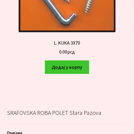
L. KUKA 3X70
0.00
рсд
Додај у корпу
SRAFOVSKA ROBA POLET Stara Pazova
Пријава