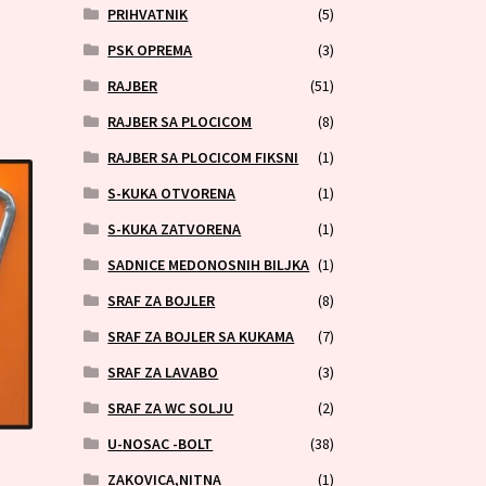
PRIHVATNIK
(5)
PSK OPREMA
(3)
RAJBER
(51)
RAJBER SA PLOCICOM
(8)
RAJBER SA PLOCICOM FIKSNI
(1)
S-KUKA OTVORENA
(1)
S-KUKA ZATVORENA
(1)
SADNICE MEDONOSNIH BILJKA
(1)
SRAF ZA BOJLER
(8)
SRAF ZA BOJLER SA KUKAMA
(7)
SRAF ZA LAVABO
(3)
SRAF ZA WC SOLJU
(2)
U-NOSAC -BOLT
(38)
ZAKOVICA,NITNA
(1)