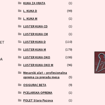
KUKA ZA VRATA
(1)
L. KUKA D
(99)
L. KUKA M
(1)
LUSTER KUKA CD
(1)
LUSTER KUKA CM
(1)
LUSTER KUKA D
(110)
LET
LUSTER KUKA M
(179)
LUSTER KUKA OKO
(106)
DA
LUSTER KUKA OKO M
(96)
Mesarski alat – profesionalna
oprema za preradu mesa
(5)
OSIGURAC BETA
(9)
PCELARSKA OPREMA
(1)
POLET Stara Pazova
(1)