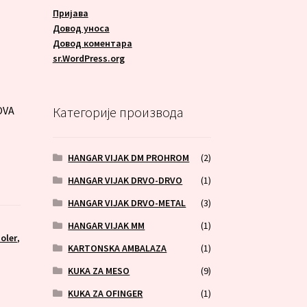
Пријава
Довод уноса
Довод коментара
A
sr.WordPress.org
OVA
Категорије производа
HANGAR VIJAK DM PROHROM
(2)
HANGAR VIJAK DRVO-DRVO
(1)
HANGAR VIJAK DRVO-METAL
(3)
HANGAR VIJAK MM
(1)
oler
,
KARTONSKA AMBALAZA
(1)
KUKA ZA MESO
(9)
KUKA ZA OFINGER
(1)