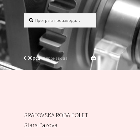
Претрага
Претражи
за:
0.00
рсд
0 производа
SRAFOVSKA ROBA POLET
Stara Pazova