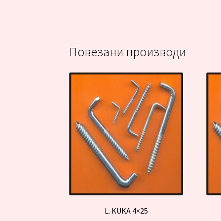
Повезани производи
L. KUKA 4×25