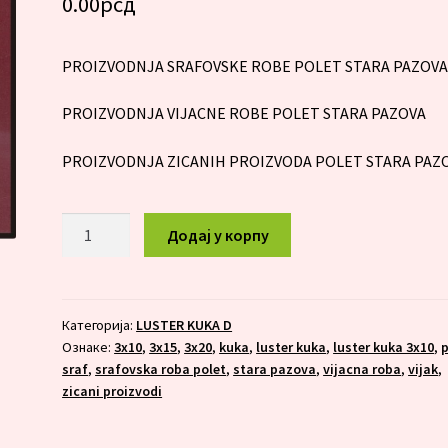
0.00
рсд
PROIZVODNJA SRAFOVSKE ROBE POLET STARA PAZOV
PROIZVODNJA VIJACNE ROBE POLET STARA PAZOVA
PROIZVODNJA ZICANIH PROIZVODA POLET STARA PAZ
LUSTER
Додај у корпу
KUKA
3X20
количина
Категорија:
LUSTER KUKA D
Ознаке:
3x10
,
3x15
,
3x20
,
kuka
,
luster kuka
,
luster kuka 3x10
,
p
sraf
,
srafovska roba polet
,
stara pazova
,
vijacna roba
,
vijak
,
zicani proizvodi