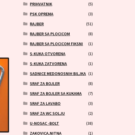
PRIHVATNIK
(5)
PSK OPREMA
(3)
RAJBER
(51)
RAJBER SA PLOCICOM
(8)
RAJBER SA PLOCICOM FIKSNI
(1)
S-KUKA OTVORENA
(1)
S-KUKA ZATVORENA
(1)
SADNICE MEDONOSNIH BILJKA
(1)
SRAF ZA BOJLER
(8)
SRAF ZA BOJLER SA KUKAMA
(7)
SRAF ZA LAVABO
(3)
SRAF ZA WC SOLJU
(2)
U-NOSAC -BOLT
(38)
ZAKOVICA,NITNA
(1)