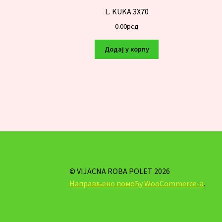
L. KUKA 3X70
0.00
рсд
Додај у корпу
© VIJACNA ROBA POLET 2026
Направљено помоћу WooCommerce-а
.