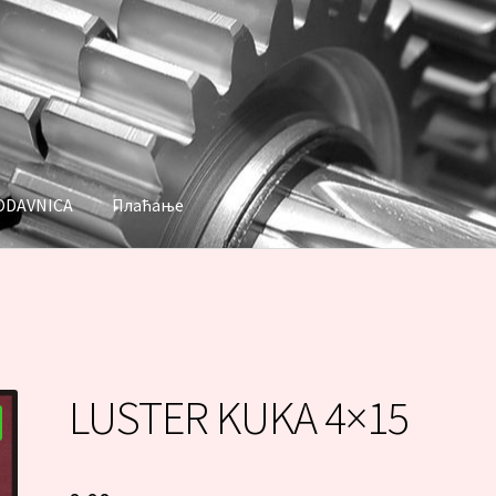
ODAVNICA
Плаћање
аћање
LUSTER KUKA 4×15