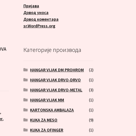
Пријава
Довод уноса
Довод коментара
A
sr.WordPress.org
OVA
Категорије производа
HANGAR VIJAK DM PROHROM
(2)
HANGAR VIJAK DRVO-DRVO
(1)
HANGAR VIJAK DRVO-METAL
(3)
HANGAR VIJAK MM
(1)
KARTONSKA AMBALAZA
(1)
0
,
er
,
KUKA ZA MESO
(9)
KUKA ZA OFINGER
(1)