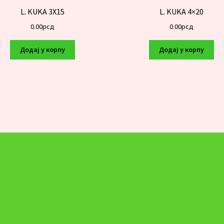
L. KUKA 3X15
L. KUKA 4×20
0.00
рсд
0.00
рсд
Додај у корпу
Додај у корпу