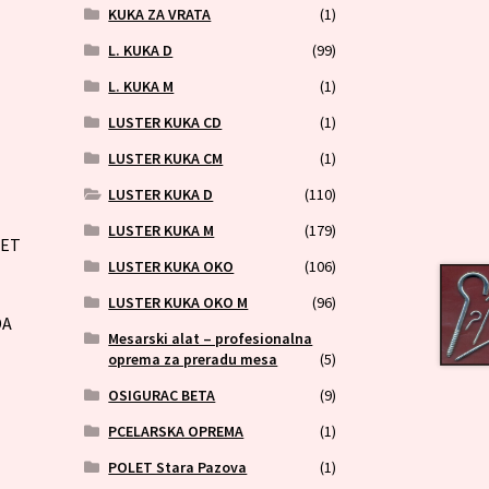
KUKA ZA VRATA
(1)
L. KUKA D
(99)
L. KUKA M
(1)
LUSTER KUKA CD
(1)
LUSTER KUKA CM
(1)
LUSTER KUKA D
(110)
LUSTER KUKA M
(179)
LET
LUSTER KUKA OKO
(106)
LUSTER KUKA OKO M
(96)
DA
Mesarski alat – profesionalna
oprema za preradu mesa
(5)
OSIGURAC BETA
(9)
PCELARSKA OPREMA
(1)
POLET Stara Pazova
(1)