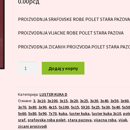
0.00
рсд
PROIZVODNJA SRAFOVSKE ROBE POLET STARA PAZOV
PROIZVODNJA VIJACNE ROBE POLET STARA PAZOVA
PROIZVODNJA ZICANIH PROIZVODA POLET STARA PAZ
LUSTER
Додај у корпу
KUKA
4x15
количина
Категорија:
LUSTER KUKA D
Ознаке:
3
,
3x10
,
3x100
,
3x15
,
3x20
,
3x25
,
3x30
,
3x40
,
3x50
,
3x60
,
3x70
,
3x80
,
3x90
,
4x15
,
5x100
,
5x15
,
5X20
,
5x25
,
5x30
,
5x40
,
5x5
5x60
,
5x80
,
5x90
,
7x70
,
kuka
,
luster kuka
,
luster kuka 3x10
,
pol
sraf
,
srafovska roba polet
,
stara pazova
,
vijacna roba
,
vijak
,
zicani proizvodi