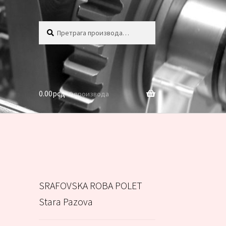
Претрага
Претражи
за:
0.00
рсд
0 производа
SRAFOVSKA ROBA POLET
Stara Pazova