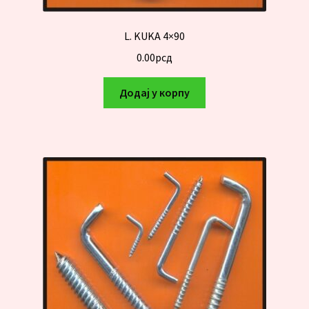
L. KUKA 4×90
0.00
рсд
Додај у корпу