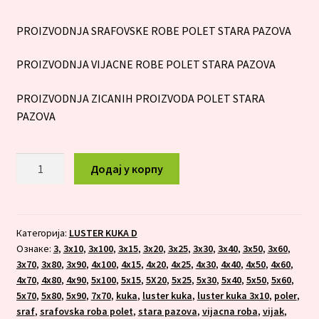
PROIZVODNJA SRAFOVSKE ROBE POLET STARA PAZOVA
PROIZVODNJA VIJACNE ROBE POLET STARA PAZOVA
PROIZVODNJA ZICANIH PROIZVODA POLET STARA
PAZOVA
LUSTER
Додај у корпу
KUKA
5x90
количина
Категорија:
LUSTER KUKA D
Ознаке:
3
,
3x10
,
3x100
,
3x15
,
3x20
,
3x25
,
3x30
,
3x40
,
3x50
,
3x60
,
3x70
,
3x80
,
3x90
,
4x100
,
4x15
,
4x20
,
4x25
,
4x30
,
4x40
,
4x50
,
4x60
,
4x70
,
4x80
,
4x90
,
5x100
,
5x15
,
5X20
,
5x25
,
5x30
,
5x40
,
5x50
,
5x60
,
5x70
,
5x80
,
5x90
,
7x70
,
kuka
,
luster kuka
,
luster kuka 3x10
,
poler
,
sraf
,
srafovska roba polet
,
stara pazova
,
vijacna roba
,
vijak
,