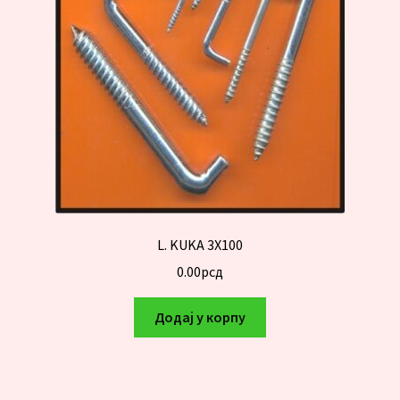
L. KUKA 3X100
0.00
рсд
Додај у корпу