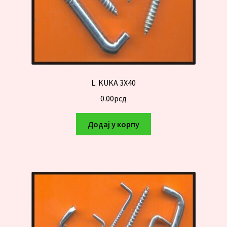
L. KUKA 3X40
0.00
рсд
Додај у корпу