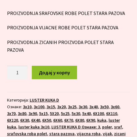
PROIZVODNJA SRAFOVSKE ROBE POLET STARA PAZOVA
PROIZVODNJA VIJACNE ROBE POLET STARA PAZOVA
PROIZVODNJA ZICANIH PROIZVODA POLET STARA
PAZOVA
LUSTER
Додај у корпу
KUKA
6X120
количина
Категорија:
LUSTER KUKA D
Ознаке:
3x10
,
3x100
,
3x15
,
3x20
,
3x25
,
3x30
,
3x40
,
3x50
,
3x60
,
3x70
,
3x80
,
3x90
,
5x15
,
5X20
,
5x25
,
5x30
,
5x40
,
6X100
,
6X110
,
6X120
,
6X30
,
6X40
,
6X50
,
6X60
,
6X70
,
6X80
,
6X90
,
kuka
,
luster
kuka
,
luster kuka 3x10
,
LUSTER KUKA D Ознаке: 3
,
poler
,
sraf
,
srafovska roba polet
,
stara pazova
,
vijacna roba
,
vijak
,
zicani