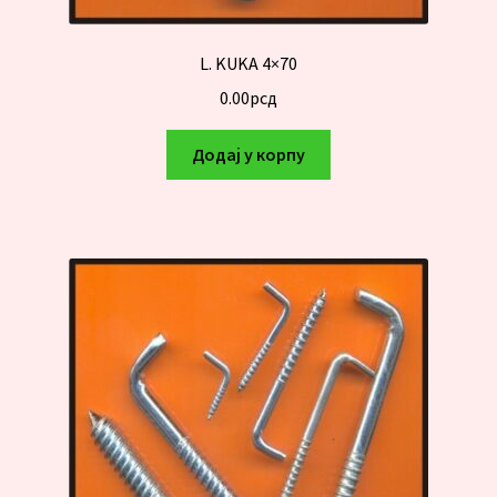
L. KUKA 4×70
0.00
рсд
Додај у корпу