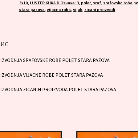
3x10
,
LUSTER KUKA D Ознаке: 3
,
poler
,
sraf
,
srafovska roba po
stara pazova
,
vijacna roba
,
vijak
,
zicani proizvodi
ис
IZVODNJA SRAFOVSKE ROBE POLET STARA PAZOVA
IZVODNJA VIJACNE ROBE POLET STARA PAZOVA
IZVODNJA ZICANIH PROIZVODA POLET STARA PAZOVA