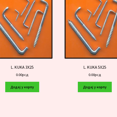
L. KUKA 3X25
L. KUKA 5X25
0.00
рсд
0.00
рсд
Додај у корпу
Додај у корпу