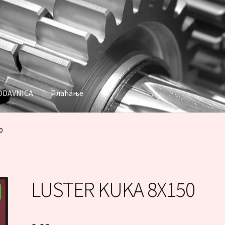
ODAVNICA
Плаћање
аћање
0
LUSTER KUKA 8X150