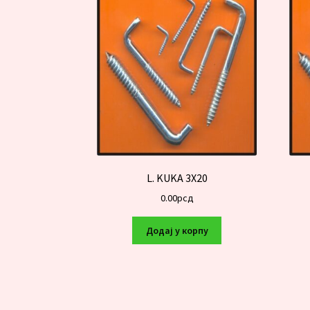
L. KUKA 3X20
0.00
рсд
Додај у корпу