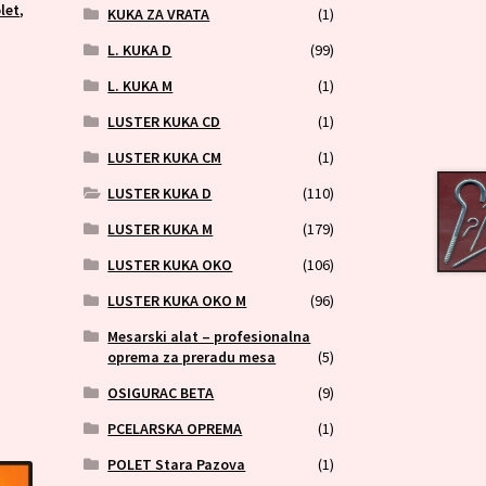
let
,
KUKA ZA VRATA
(1)
L. KUKA D
(99)
L. KUKA M
(1)
LUSTER KUKA CD
(1)
LUSTER KUKA CM
(1)
LUSTER KUKA D
(110)
LUSTER KUKA M
(179)
LUSTER KUKA OKO
(106)
LUSTER KUKA OKO M
(96)
Mesarski alat – profesionalna
oprema za preradu mesa
(5)
OSIGURAC BETA
(9)
PCELARSKA OPREMA
(1)
POLET Stara Pazova
(1)