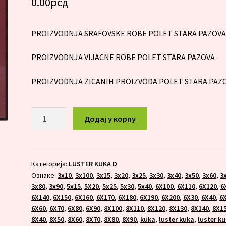
0.00
рсд
PROIZVODNJA SRAFOVSKE ROBE POLET STARA PAZOV
PROIZVODNJA VIJACNE ROBE POLET STARA PAZOVA
PROIZVODNJA ZICANIH PROIZVODA POLET STARA PAZ
LUSTER
Додај у корпу
KUKA
8X150
количина
Категорија:
LUSTER KUKA D
Ознаке:
3x10
,
3x100
,
3x15
,
3x20
,
3x25
,
3x30
,
3x40
,
3x50
,
3x60
,
3
3x80
,
3x90
,
5x15
,
5X20
,
5x25
,
5x30
,
5x40
,
6X100
,
6X110
,
6X120
,
6
6X140
,
6X150
,
6X160
,
6X170
,
6X180
,
6X190
,
6X200
,
6X30
,
6X40
,
6
6X60
,
6X70
,
6X80
,
6X90
,
8X100
,
8X110
,
8X120
,
8X130
,
8X140
,
8X1
8X40
,
8X50
,
8X60
,
8X70
,
8X80
,
8X90
,
kuka
,
luster kuka
,
luster k