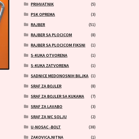
PRIHVATNIK
(5)
PSK OPREMA
(3)
RAJBER
(51)
RAJBER SA PLOCICOM
(8)
RAJBER SA PLOCICOM FIKSNI
(1)
S-KUKA OTVORENA
(1)
S-KUKA ZATVORENA
(1)
SADNICE MEDONOSNIH BILJKA
(1)
SRAF ZA BOJLER
(8)
SRAF ZA BOJLER SA KUKAMA
(7)
SRAF ZA LAVABO
(3)
SRAF ZA WC SOLJU
(2)
U-NOSAC -BOLT
(38)
ZAKOVICA,NITNA
(1)