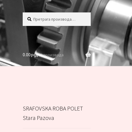
Претрага
Претражи
за:
0.00
рсд
0 производа
SRAFOVSKA ROBA POLET
Stara Pazova