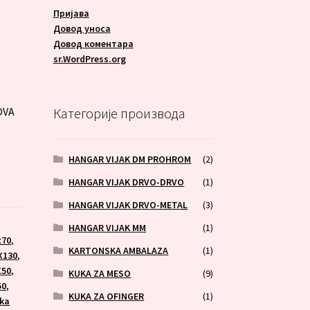
Пријава
Довод уноса
Довод коментара
A
sr.WordPress.org
OVA
Категорије производа
HANGAR VIJAK DM PROHROM
(2)
HANGAR VIJAK DRVO-DRVO
(1)
HANGAR VIJAK DRVO-METAL
(3)
HANGAR VIJAK MM
(1)
x70
,
KARTONSKA AMBALAZA
(1)
X130
,
X50
,
KUKA ZA MESO
(9)
50
,
KUKA ZA OFINGER
(1)
uka