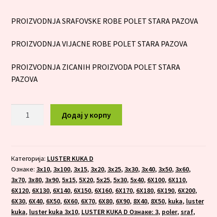
PROIZVODNJA SRAFOVSKE ROBE POLET STARA PAZOVA
PROIZVODNJA VIJACNE ROBE POLET STARA PAZOVA
PROIZVODNJA ZICANIH PROIZVODA POLET STARA
PAZOVA
LUSTER
Додај у корпу
KUKA
8X50
количина
Категорија:
LUSTER KUKA D
Ознаке:
3x10
,
3x100
,
3x15
,
3x20
,
3x25
,
3x30
,
3x40
,
3x50
,
3x60
,
3x70
,
3x80
,
3x90
,
5x15
,
5X20
,
5x25
,
5x30
,
5x40
,
6X100
,
6X110
,
6X120
,
6X130
,
6X140
,
6X150
,
6X160
,
6X170
,
6X180
,
6X190
,
6X200
,
6X30
,
6X40
,
6X50
,
6X60
,
6X70
,
6X80
,
6X90
,
8X40
,
8X50
,
kuka
,
luster
kuka
,
luster kuka 3x10
,
LUSTER KUKA D Ознаке: 3
,
poler
,
sraf
,