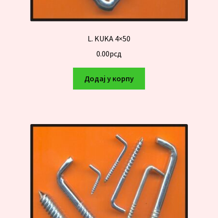
L. KUKA 4×50
0.00
рсд
Додај у корпу