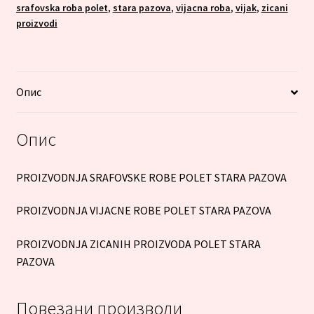
srafovska roba polet
,
stara pazova
,
vijacna roba
,
vijak
,
zicani
proizvodi
Опис
Опис
PROIZVODNJA SRAFOVSKE ROBE POLET STARA PAZOVA
PROIZVODNJA VIJACNE ROBE POLET STARA PAZOVA
PROIZVODNJA ZICANIH PROIZVODA POLET STARA
PAZOVA
Повезани производи