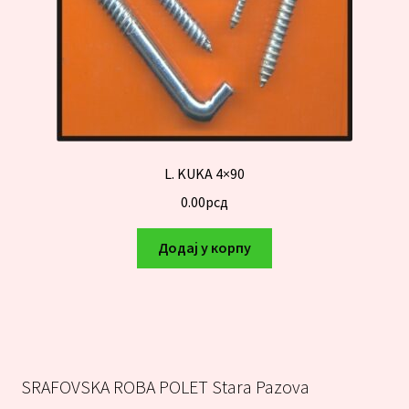
L. KUKA 4×90
0.00
рсд
Додај у корпу
SRAFOVSKA ROBA POLET Stara Pazova