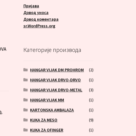
Пријава
Довод уноса
Довод коментара
A
sr.WordPress.org
OVA
Категорије производа
HANGAR VIJAK DM PROHROM
(2)
HANGAR VIJAK DRVO-DRVO
(1)
HANGAR VIJAK DRVO-METAL
(3)
HANGAR VIJAK MM
(1)
,
KARTONSKA AMBALAZA
(1)
0
,
KUKA ZA MESO
(9)
KUKA ZA OFINGER
(1)
,