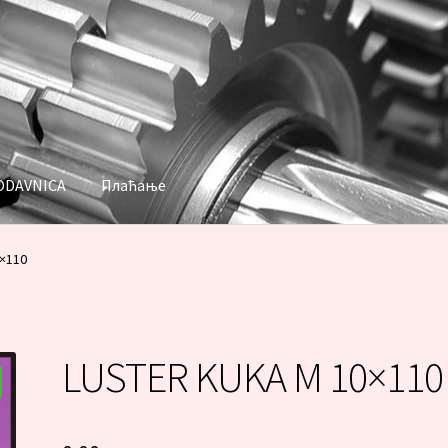
ODAVNICA
Плаћање
аћање
×110
LUSTER KUKA M 10×110