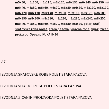
m5x90
,
m6x100
,
m6x110
,
m6x120
,
m6x130
,
m6x140
,
m6x150
,
m
m6x40
,
m6x50
,
m6x60
,
m6x70
,
m6x80
,
m6x90
,
m8x100
,
m8x110
m8x120
,
m8x130
,
m8x140
,
m8x150
,
m8x160
,
m8x170
,
m8x180
,
m8x190
,
m8x200
,
m8x210
,
m8x220
,
m8x230
,
m8x240
,
m8x250
,
m8x40
,
m8x50
,
m8x60
,
m8x70
,
m8x80
,
m8x90
,
poler
,
sraf
,
srafovska roba polet
,
stara pazova
,
vijacna roba
,
vijak
,
zican
proizvodi УредиL.KUKA 8×90
ис
IZVODNJA SRAFOVSKE ROBE POLET STARA PAZOVA
IZVODNJA VIJACNE ROBE POLET STARA PAZOVA
IZVODNJA ZICANIH PROIZVODA POLET STARA PAZOVA