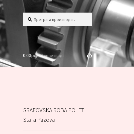
Претрага
Претражи
за:
0.00
рсд
0 производа
SRAFOVSKA ROBA POLET
Stara Pazova