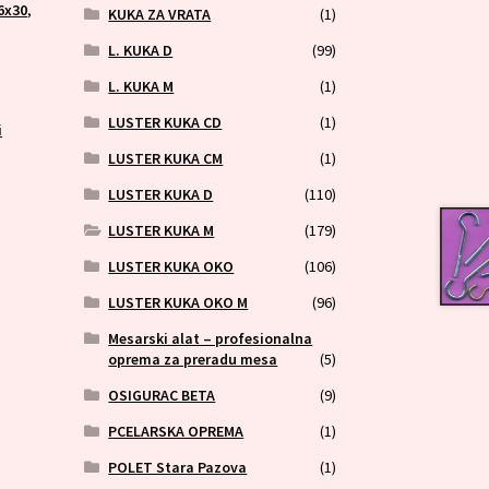
6x30
,
KUKA ZA VRATA
(1)
,
L. KUKA D
(99)
L. KUKA M
(1)
LUSTER KUKA CD
(1)
i
LUSTER KUKA CM
(1)
LUSTER KUKA D
(110)
LUSTER KUKA M
(179)
LUSTER KUKA OKO
(106)
LUSTER KUKA OKO M
(96)
Mesarski alat – profesionalna
oprema za preradu mesa
(5)
OSIGURAC BETA
(9)
PCELARSKA OPREMA
(1)
POLET Stara Pazova
(1)