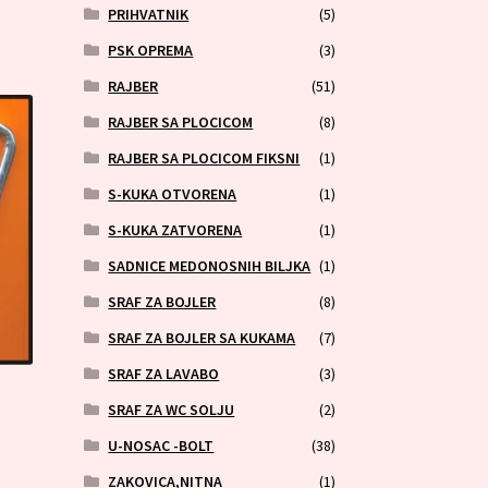
PRIHVATNIK
(5)
PSK OPREMA
(3)
RAJBER
(51)
RAJBER SA PLOCICOM
(8)
RAJBER SA PLOCICOM FIKSNI
(1)
S-KUKA OTVORENA
(1)
S-KUKA ZATVORENA
(1)
SADNICE MEDONOSNIH BILJKA
(1)
SRAF ZA BOJLER
(8)
SRAF ZA BOJLER SA KUKAMA
(7)
SRAF ZA LAVABO
(3)
SRAF ZA WC SOLJU
(2)
U-NOSAC -BOLT
(38)
ZAKOVICA,NITNA
(1)