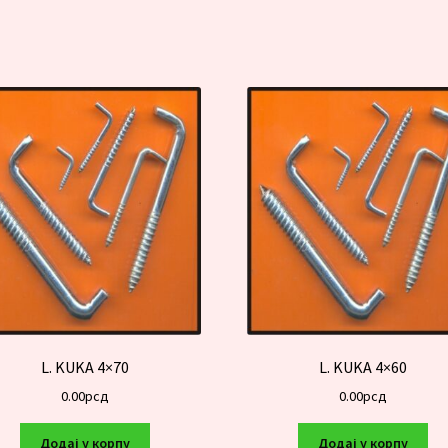
L. KUKA 4×70
L. KUKA 4×60
0.00
рсд
0.00
рсд
Додај у корпу
Додај у корпу