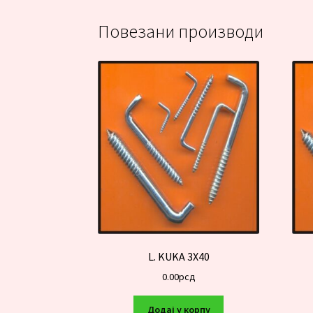
Повезани производи
L. KUKA 3X40
0.00
рсд
Додај у корпу