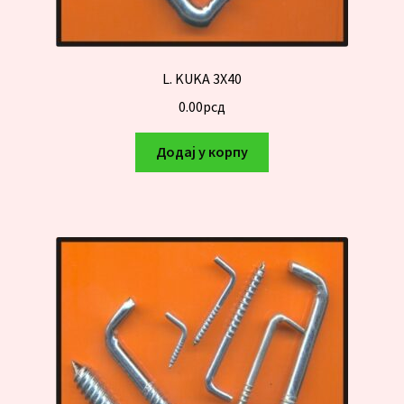
L. KUKA 3X40
0.00
рсд
Додај у корпу