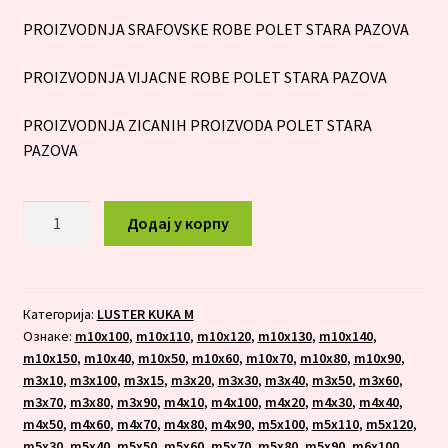
PROIZVODNJA SRAFOVSKE ROBE POLET STARA PAZOVA
PROIZVODNJA VIJACNE ROBE POLET STARA PAZOVA
PROIZVODNJA ZICANIH PROIZVODA POLET STARA
PAZOVA
LUSTER
Додај у корпу
KUKA
M
10x150
количина
Категорија:
LUSTER KUKA M
Ознаке:
m10x100
,
m10x110
,
m10x120
,
m10x130
,
m10x140
,
m10x150
,
m10x40
,
m10x50
,
m10x60
,
m10x70
,
m10x80
,
m10x90
,
m3x10
,
m3x100
,
m3x15
,
m3x20
,
m3x30
,
m3x40
,
m3x50
,
m3x60
,
m3x70
,
m3x80
,
m3x90
,
m4x10
,
m4x100
,
m4x20
,
m4x30
,
m4x40
,
m4x50
,
m4x60
,
m4x70
,
m4x80
,
m4x90
,
m5x100
,
m5x110
,
m5x120
,
m5x30
,
m5x40
,
m5x50
,
m5x60
,
m5x70
,
m5x80
,
m5x90
,
m6x100
,