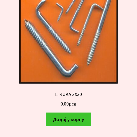
L. KUKA 3X30
0.00
рсд
Додај у корпу