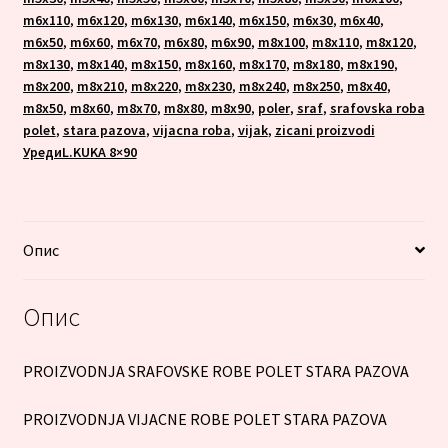
m6x110
,
m6x120
,
m6x130
,
m6x140
,
m6x150
,
m6x30
,
m6x40
,
m6x50
,
m6x60
,
m6x70
,
m6x80
,
m6x90
,
m8x100
,
m8x110
,
m8x120
,
m8x130
,
m8x140
,
m8x150
,
m8x160
,
m8x170
,
m8x180
,
m8x190
,
m8x200
,
m8x210
,
m8x220
,
m8x230
,
m8x240
,
m8x250
,
m8x40
,
m8x50
,
m8x60
,
m8x70
,
m8x80
,
m8x90
,
poler
,
sraf
,
srafovska roba
polet
,
stara pazova
,
vijacna roba
,
vijak
,
zicani proizvodi
УредиL.KUKA 8×90
Опис
Опис
PROIZVODNJA SRAFOVSKE ROBE POLET STARA PAZOVA
PROIZVODNJA VIJACNE ROBE POLET STARA PAZOVA