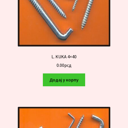
L. KUKA 4×40
0.00
рсд
Додај у корпу