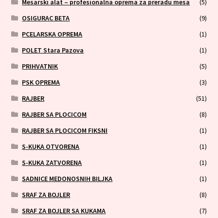
Mesarski alat – profesionalna oprema za preradu mesa
(5)
OSIGURAC BETA
(9)
PCELARSKA OPREMA
(1)
POLET Stara Pazova
(1)
PRIHVATNIK
(5)
PSK OPREMA
(3)
RAJBER
(51)
RAJBER SA PLOCICOM
(8)
RAJBER SA PLOCICOM FIKSNI
(1)
S-KUKA OTVORENA
(1)
S-KUKA ZATVORENA
(1)
SADNICE MEDONOSNIH BILJKA
(1)
SRAF ZA BOJLER
(8)
SRAF ZA BOJLER SA KUKAMA
(7)