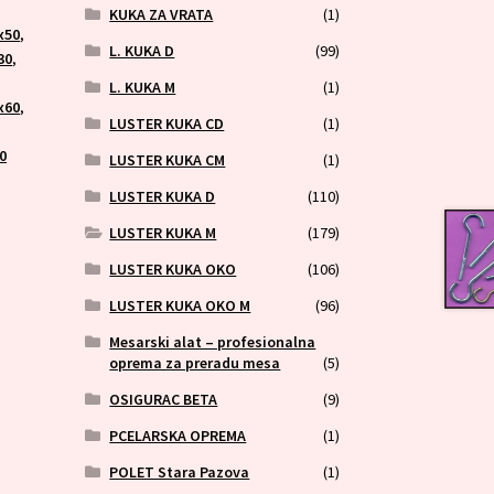
KUKA ZA VRATA
(1)
x50
,
L. KUKA D
(99)
30
,
L. KUKA M
(1)
x60
,
LUSTER KUKA CD
(1)
0
LUSTER KUKA CM
(1)
LUSTER KUKA D
(110)
LUSTER KUKA M
(179)
LUSTER KUKA OKO
(106)
LUSTER KUKA OKO M
(96)
Mesarski alat – profesionalna
oprema za preradu mesa
(5)
OSIGURAC BETA
(9)
PCELARSKA OPREMA
(1)
POLET Stara Pazova
(1)