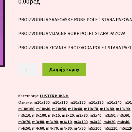
0.00
рсд
PROIZVODNJA SRAFOVSKE ROBE POLET STARA PAZOV
PROIZVODNJA VIJACNE ROBE POLET STARA PAZOVA
PROIZVODNJA ZICANIH PROIZVODA POLET STARA PAZ
LUSTER
Додај у корпу
KUKA
M
10x170
количина
Категорија:
LUSTER KUKA M
Ознаке:
m10x100
,
m10x110
,
m10x120
,
m10x130
,
m10x140
,
m10
m10x160
,
m10x40
,
m10x50
,
m10x60
,
m10x70
,
m10x80
,
m10x90
,
m3x10
,
m3x100
,
m3x15
,
m3x20
,
m3x30
,
m3x40
,
m3x50
,
m3x60
,
m3x70
,
m3x80
,
m3x90
,
m4x10
,
m4x100
,
m4x20
,
m4x30
,
m4x40
,
m4x50
,
m4x60
,
m4x70
,
m4x80
,
m4x90
,
m5x100
,
m5x110
,
m5x12