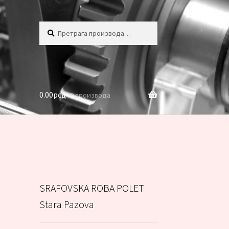
Претрага
Претражи
за:
0.00
рсд
0 производа
SRAFOVSKA ROBA POLET
Stara Pazova