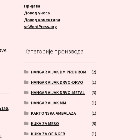
Пријава
Довод уноса
Довод коментара
A
sr.WordPress.org
OVA
Категорије производа
HANGAR VIJAK DM PROHROM
(2)
HANGAR VIJAK DRVO-DRVO
(1)
HANGAR VIJAK DRVO-METAL
(3)
HANGAR VIJAK MM
(1)
x150
,
KARTONSKA AMBALAZA
(1)
KUKA ZA MESO
(9)
KUKA ZA OFINGER
(1)
0
,