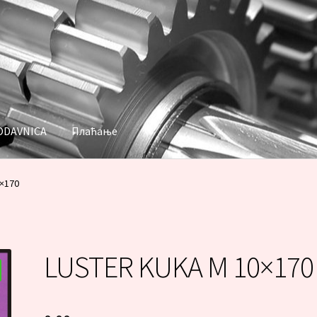
ODAVNICA
Плаћање
аћање
×170
LUSTER KUKA M 10×170