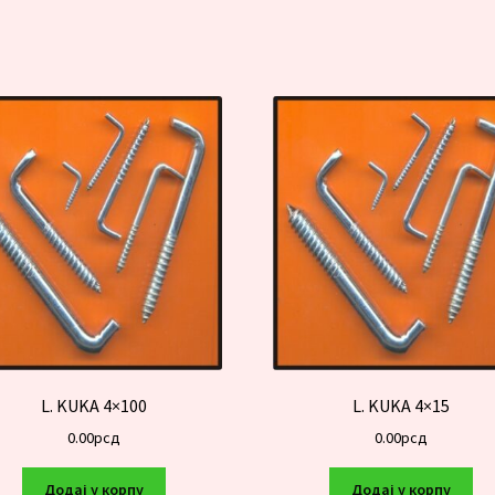
L. KUKA 4×100
L. KUKA 4×15
0.00
рсд
0.00
рсд
Додај у корпу
Додај у корпу