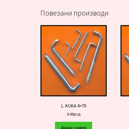
Повезани производи
L. KUKA 4×70
0.00
рсд
Додај у корпу