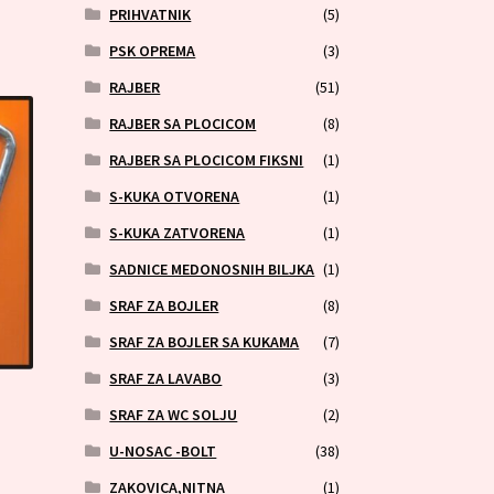
PRIHVATNIK
(5)
PSK OPREMA
(3)
RAJBER
(51)
RAJBER SA PLOCICOM
(8)
RAJBER SA PLOCICOM FIKSNI
(1)
S-KUKA OTVORENA
(1)
S-KUKA ZATVORENA
(1)
SADNICE MEDONOSNIH BILJKA
(1)
SRAF ZA BOJLER
(8)
SRAF ZA BOJLER SA KUKAMA
(7)
SRAF ZA LAVABO
(3)
SRAF ZA WC SOLJU
(2)
U-NOSAC -BOLT
(38)
ZAKOVICA,NITNA
(1)