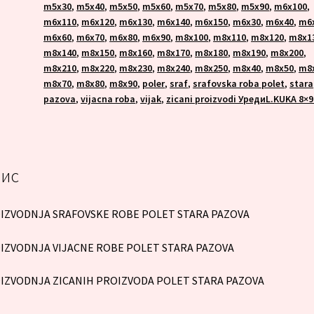
m5x30
,
m5x40
,
m5x50
,
m5x60
,
m5x70
,
m5x80
,
m5x90
,
m6x100
,
m6x110
,
m6x120
,
m6x130
,
m6x140
,
m6x150
,
m6x30
,
m6x40
,
m6
m6x60
,
m6x70
,
m6x80
,
m6x90
,
m8x100
,
m8x110
,
m8x120
,
m8x1
m8x140
,
m8x150
,
m8x160
,
m8x170
,
m8x180
,
m8x190
,
m8x200
,
m8x210
,
m8x220
,
m8x230
,
m8x240
,
m8x250
,
m8x40
,
m8x50
,
m8
m8x70
,
m8x80
,
m8x90
,
poler
,
sraf
,
srafovska roba polet
,
stara
pazova
,
vijacna roba
,
vijak
,
zicani proizvodi УредиL.KUKA 8×9
ис
IZVODNJA SRAFOVSKE ROBE POLET STARA PAZOVA
IZVODNJA VIJACNE ROBE POLET STARA PAZOVA
IZVODNJA ZICANIH PROIZVODA POLET STARA PAZOVA