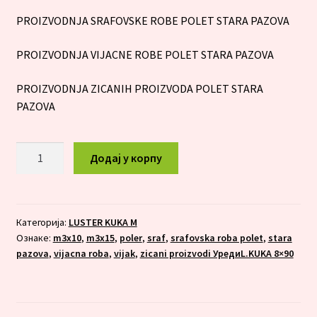
PROIZVODNJA SRAFOVSKE ROBE POLET STARA PAZOVA
PROIZVODNJA VIJACNE ROBE POLET STARA PAZOVA
PROIZVODNJA ZICANIH PROIZVODA POLET STARA
PAZOVA
LUSTER
Додај у корпу
KUKA
M
3X15
количина
Категорија:
LUSTER KUKA M
Ознаке:
m3x10
,
m3x15
,
poler
,
sraf
,
srafovska roba polet
,
stara
pazova
,
vijacna roba
,
vijak
,
zicani proizvodi УредиL.KUKA 8×90