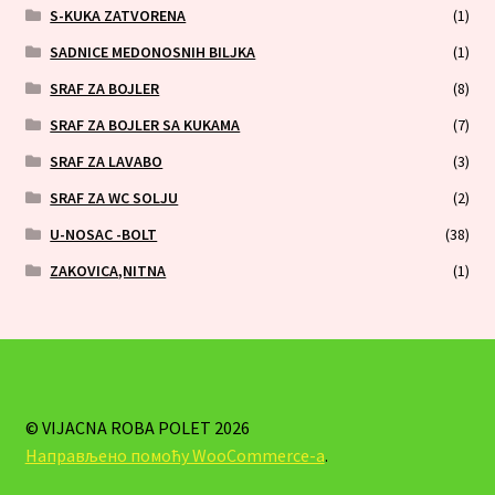
S-KUKA ZATVORENA
(1)
SADNICE MEDONOSNIH BILJKA
(1)
SRAF ZA BOJLER
(8)
SRAF ZA BOJLER SA KUKAMA
(7)
SRAF ZA LAVABO
(3)
SRAF ZA WC SOLJU
(2)
U-NOSAC -BOLT
(38)
ZAKOVICA,NITNA
(1)
© VIJACNA ROBA POLET 2026
Направљено помоћу WooCommerce-а
.