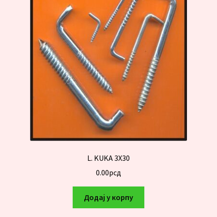
L. KUKA 3X30
0.00
рсд
Додај у корпу