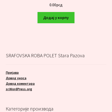
0.00
рсд
Додај у корпу
SRAFOVSKA ROBA POLET Stara Pazova
Пријава
Довод уноса
Довод коментара
sr.WordPress.org
Категорије производа