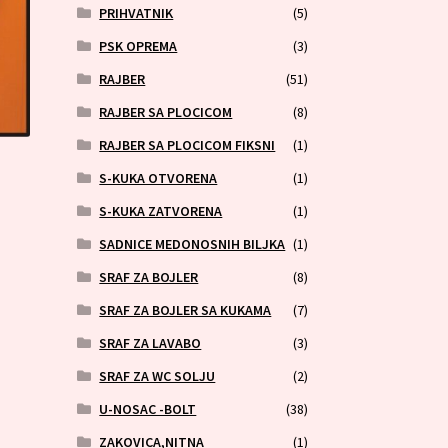
PRIHVATNIK
(5)
PSK OPREMA
(3)
RAJBER
(51)
RAJBER SA PLOCICOM
(8)
RAJBER SA PLOCICOM FIKSNI
(1)
S-KUKA OTVORENA
(1)
S-KUKA ZATVORENA
(1)
SADNICE MEDONOSNIH BILJKA
(1)
SRAF ZA BOJLER
(8)
SRAF ZA BOJLER SA KUKAMA
(7)
SRAF ZA LAVABO
(3)
SRAF ZA WC SOLJU
(2)
U-NOSAC -BOLT
(38)
ZAKOVICA,NITNA
(1)