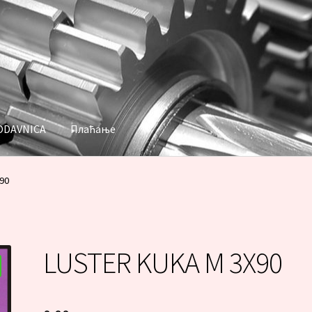
ODAVNICA
Плаћање
аћање
90
LUSTER KUKA M 3X90