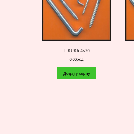
L. KUKA 4×70
0.00
рсд
Додај у корпу