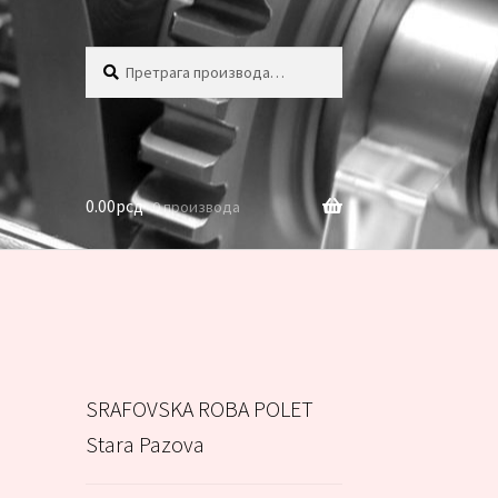
Претрага
Претражи
за:
0.00
рсд
0 производа
SRAFOVSKA ROBA POLET
Stara Pazova