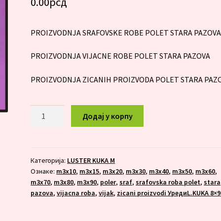
0.00
рсд
PROIZVODNJA SRAFOVSKE ROBE POLET STARA PAZOV
PROIZVODNJA VIJACNE ROBE POLET STARA PAZOVA
PROIZVODNJA ZICANIH PROIZVODA POLET STARA PAZ
LUSTER
Додај у корпу
KUKA
M
3X90
количина
Категорија:
LUSTER KUKA M
Ознаке:
m3x10
,
m3x15
,
m3x20
,
m3x30
,
m3x40
,
m3x50
,
m3x60
,
m3x70
,
m3x80
,
m3x90
,
poler
,
sraf
,
srafovska roba polet
,
stara
pazova
,
vijacna roba
,
vijak
,
zicani proizvodi УредиL.KUKA 8×9