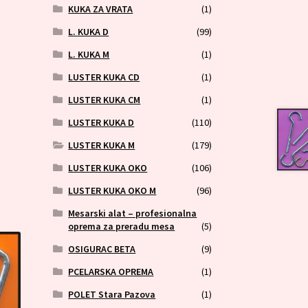
KUKA ZA VRATA
(1)
L. KUKA D
(99)
L. KUKA M
(1)
LUSTER KUKA CD
(1)
LUSTER KUKA CM
(1)
LUSTER KUKA D
(110)
LUSTER KUKA M
(179)
LUSTER KUKA OKO
(106)
LUSTER KUKA OKO M
(96)
Mesarski alat – profesionalna
oprema za preradu mesa
(5)
OSIGURAC BETA
(9)
PCELARSKA OPREMA
(1)
POLET Stara Pazova
(1)