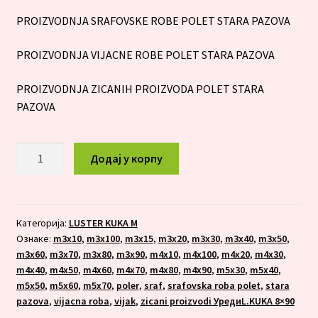
PROIZVODNJA SRAFOVSKE ROBE POLET STARA PAZOVA
PROIZVODNJA VIJACNE ROBE POLET STARA PAZOVA
PROIZVODNJA ZICANIH PROIZVODA POLET STARA
PAZOVA
LUSTER
Додај у корпу
KUKA
M
5x70
количина
Категорија:
LUSTER KUKA M
Ознаке:
m3x10
,
m3x100
,
m3x15
,
m3x20
,
m3x30
,
m3x40
,
m3x50
,
m3x60
,
m3x70
,
m3x80
,
m3x90
,
m4x10
,
m4x100
,
m4x20
,
m4x30
,
m4x40
,
m4x50
,
m4x60
,
m4x70
,
m4x80
,
m4x90
,
m5x30
,
m5x40
,
m5x50
,
m5x60
,
m5x70
,
poler
,
sraf
,
srafovska roba polet
,
stara
pazova
,
vijacna roba
,
vijak
,
zicani proizvodi УредиL.KUKA 8×90