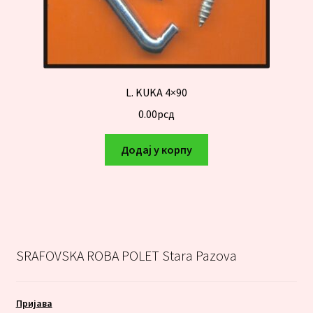
L. KUKA 4×90
0.00
рсд
Додај у корпу
SRAFOVSKA ROBA POLET Stara Pazova
Пријава