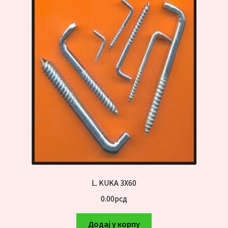
L. KUKA 3X60
0.00
рсд
Додај у корпу