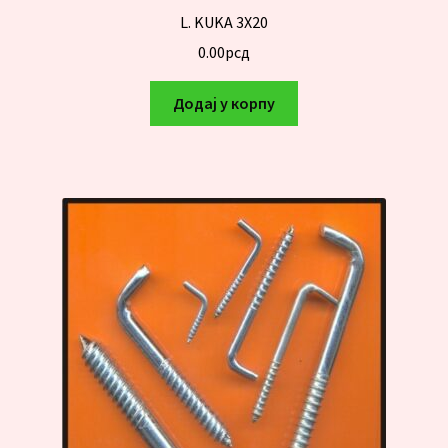
L. KUKA 3X20
0.00
рсд
Додај у корпу