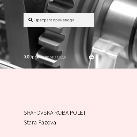
Претрага
Претражи
за:
0.00
рсд
0 производа
SRAFOVSKA ROBA POLET
Stara Pazova