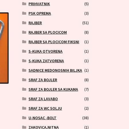
PRIHVATNIK
(5)
PSK OPREMA
(3)
RAJBER
(51)
RAJBER SA PLOCICOM
(8)
RAJBER SA PLOCICOM FIKSNI
(1)
S-KUKA OTVORENA
(1)
S-KUKA ZATVORENA
(1)
SADNICE MEDONOSNIH BILJKA
(1)
SRAF ZA BOJLER
(8)
SRAF ZA BOJLER SA KUKAMA
(7)
SRAF ZA LAVABO
(3)
SRAF ZA WC SOLJU
(2)
U-NOSAC -BOLT
(38)
ZAKOVICA,NITNA
(1)