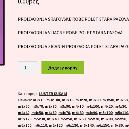
0.00
рсд
PROIZVODNJA SRAFOVSKE ROBE POLET STARA PAZOV
PROIZVODNJA VIJACNE ROBE POLET STARA PAZOVA
PROIZVODNJA ZICANIH PROIZVODA POLET STARA PAZ
LUSTER
Додај у корпу
KUKA
M
8x240
количина
Категорија:
LUSTER KUKA M
Ознаке:
m3x10
,
m3x100
,
m3x15
,
m3x20
,
m3x30
,
m3x40
,
m3x50
,
m3x60
,
m3x70
,
m3x80
,
m3x90
,
m4x10
,
m4x100
,
m4x20
,
m4x30
,
m4x40
,
m4x50
,
m4x60
,
m4x70
,
m4x80
,
m4x90
,
m5x100
,
m5x110
m5x120
,
m5x30
,
m5x40
,
m5x50
,
m5x60
,
m5x70
,
m5x80
,
m5x90
,
m6x100
,
m6x110
,
m6x120
,
m6x130
,
m6x140
,
m6x150
,
m6x30
,
m