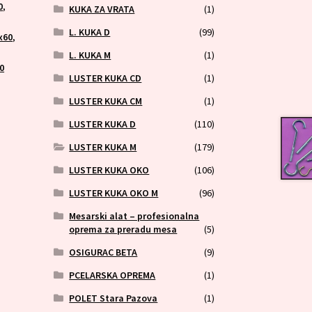
0
,
KUKA ZA VRATA
(1)
L. KUKA D
(99)
x60
,
L. KUKA M
(1)
0
LUSTER KUKA CD
(1)
LUSTER KUKA CM
(1)
LUSTER KUKA D
(110)
LUSTER KUKA M
(179)
LUSTER KUKA OKO
(106)
LUSTER KUKA OKO M
(96)
Mesarski alat – profesionalna
oprema za preradu mesa
(5)
OSIGURAC BETA
(9)
PCELARSKA OPREMA
(1)
POLET Stara Pazova
(1)