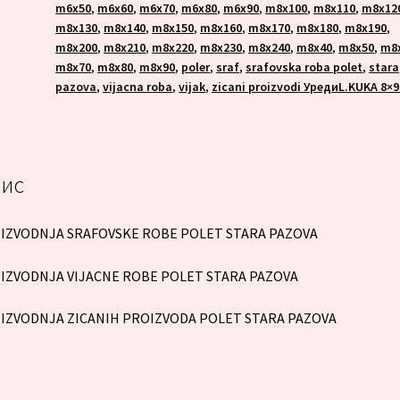
m6x50
,
m6x60
,
m6x70
,
m6x80
,
m6x90
,
m8x100
,
m8x110
,
m8x12
m8x130
,
m8x140
,
m8x150
,
m8x160
,
m8x170
,
m8x180
,
m8x190
,
m8x200
,
m8x210
,
m8x220
,
m8x230
,
m8x240
,
m8x40
,
m8x50
,
m8
m8x70
,
m8x80
,
m8x90
,
poler
,
sraf
,
srafovska roba polet
,
stara
pazova
,
vijacna roba
,
vijak
,
zicani proizvodi УредиL.KUKA 8×9
ис
IZVODNJA SRAFOVSKE ROBE POLET STARA PAZOVA
IZVODNJA VIJACNE ROBE POLET STARA PAZOVA
IZVODNJA ZICANIH PROIZVODA POLET STARA PAZOVA