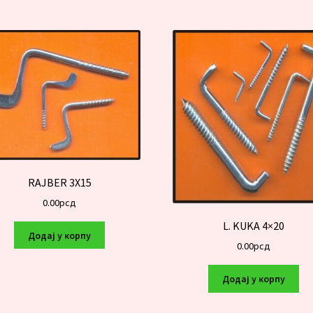
RAJBER 3X15
0.00
рсд
L. KUKA 4×20
Додај у корпу
0.00
рсд
Додај у корпу