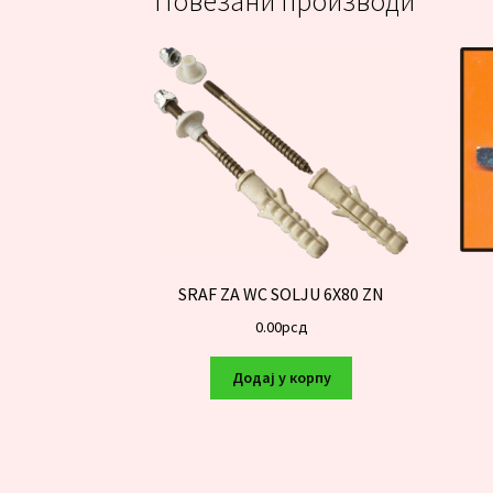
Повезани производи
SRAF ZA WC SOLJU 6X80 ZN
0.00
рсд
Додај у корпу