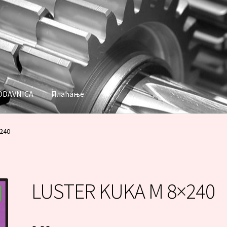
ODAVNICA
Плаћање
аћање
240
LUSTER KUKA M 8×240