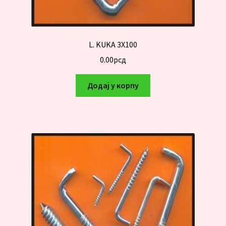
L. KUKA 3X100
0.00
рсд
Додај у корпу