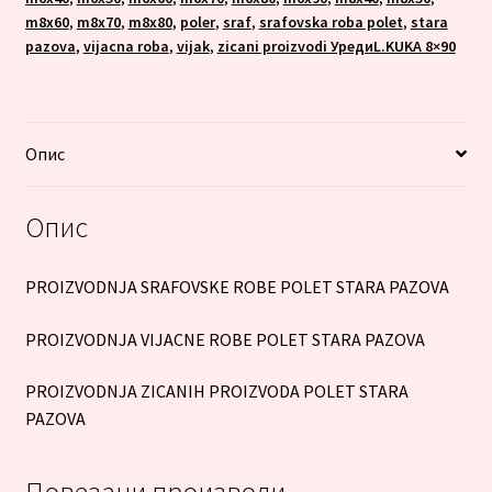
m8x60
,
m8x70
,
m8x80
,
poler
,
sraf
,
srafovska roba polet
,
stara
pazova
,
vijacna roba
,
vijak
,
zicani proizvodi УредиL.KUKA 8×90
Опис
Опис
PROIZVODNJA SRAFOVSKE ROBE POLET STARA PAZOVA
PROIZVODNJA VIJACNE ROBE POLET STARA PAZOVA
PROIZVODNJA ZICANIH PROIZVODA POLET STARA
PAZOVA