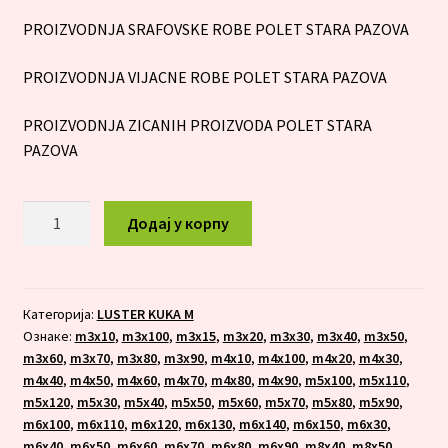
PROIZVODNJA SRAFOVSKE ROBE POLET STARA PAZOVA
PROIZVODNJA VIJACNE ROBE POLET STARA PAZOVA
PROIZVODNJA ZICANIH PROIZVODA POLET STARA
PAZOVA
LUSTER
Додај у корпу
KUKA
M
8x80
количина
Категорија:
LUSTER KUKA M
Ознаке:
m3x10
,
m3x100
,
m3x15
,
m3x20
,
m3x30
,
m3x40
,
m3x50
,
m3x60
,
m3x70
,
m3x80
,
m3x90
,
m4x10
,
m4x100
,
m4x20
,
m4x30
,
m4x40
,
m4x50
,
m4x60
,
m4x70
,
m4x80
,
m4x90
,
m5x100
,
m5x110
,
m5x120
,
m5x30
,
m5x40
,
m5x50
,
m5x60
,
m5x70
,
m5x80
,
m5x90
,
m6x100
,
m6x110
,
m6x120
,
m6x130
,
m6x140
,
m6x150
,
m6x30
,
m6x40
,
m6x50
,
m6x60
,
m6x70
,
m6x80
,
m6x90
,
m8x40
,
m8x50
,