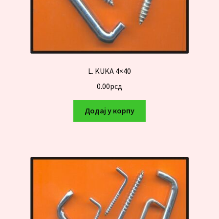
L. KUKA 4×40
0.00
рсд
Додај у корпу