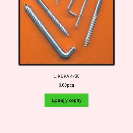
L. KUKA 4×30
0.00
рсд
Додај у корпу