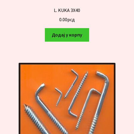
L. KUKA 3X40
0.00
рсд
Додај у корпу