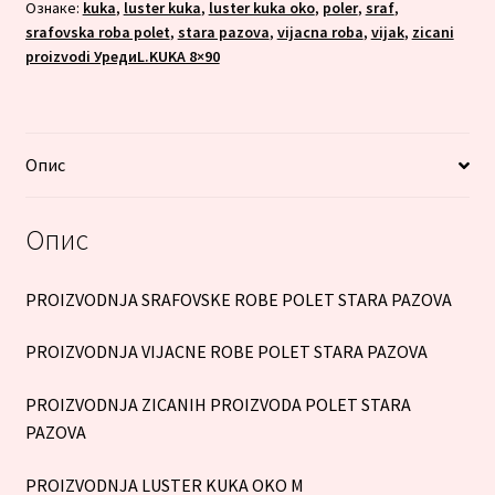
Ознаке:
kuka
,
luster kuka
,
luster kuka oko
,
poler
,
sraf
,
srafovska roba polet
,
stara pazova
,
vijacna roba
,
vijak
,
zicani
proizvodi УредиL.KUKA 8×90
Опис
Опис
PROIZVODNJA SRAFOVSKE ROBE POLET STARA PAZOVA
PROIZVODNJA VIJACNE ROBE POLET STARA PAZOVA
PROIZVODNJA ZICANIH PROIZVODA POLET STARA
PAZOVA
PROIZVODNJA LUSTER KUKA OKO M