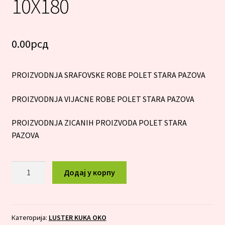
10X180
0.00
рсд
PROIZVODNJA SRAFOVSKE ROBE POLET STARA PAZOVA
PROIZVODNJA VIJACNE ROBE POLET STARA PAZOVA
PROIZVODNJA ZICANIH PROIZVODA POLET STARA
PAZOVA
LUSTER
Додај у корпу
KUKA
OKO
10X180
количина
Категорија:
LUSTER KUKA OKO