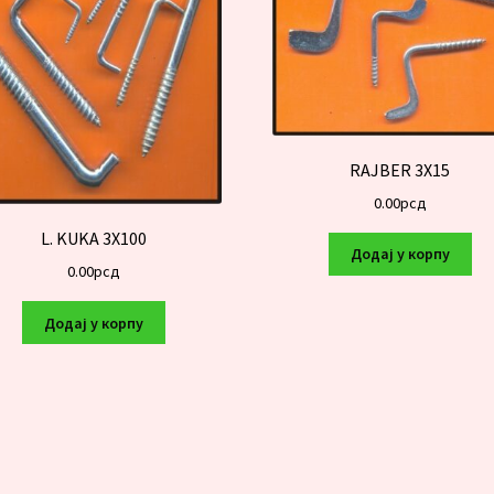
RAJBER 3X15
0.00
рсд
L. KUKA 3X100
Додај у корпу
0.00
рсд
Додај у корпу