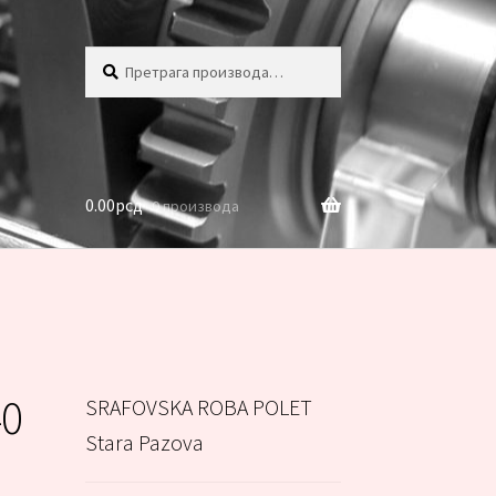
Претрага
Претражи
за:
0.00
рсд
0 производа
40
SRAFOVSKA ROBA POLET
Stara Pazova