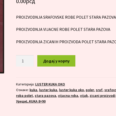
0.00
рсд
PROIZVODNJA SRAFOVSKE ROBE POLET STARA PAZOV
PROIZVODNJA VIJACNE ROBE POLET STARA PAZOVA
PROIZVODNJA ZICANIH PROIZVODA POLET STARA PAZ
LUSTER
Додај у корпу
KUKA
OKO
6X140
количина
Категорија:
LUSTER KUKA OKO
Ознаке:
kuka
,
luster kuka
,
luster kuka oko
,
poler
,
sraf
,
srafov
roba polet
,
stara pazova
,
vijacna roba
,
vijak
,
zicani proizvodi
УредиL.KUKA 8×90