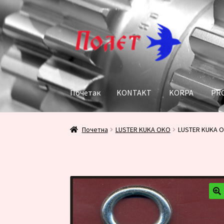
Прескочи
Скочи
на
на
навигацију
садржај
Почетак
KONTAKT
KORPA
PR
Почетак
KONTAKT
KORPA
PRODAVNICA
Пл
Почетна
LUSTER KUKA OKO
LUSTER KUKA O