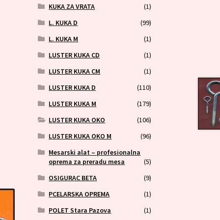
KUKA ZA VRATA
(1)
L. KUKA D
(99)
L. KUKA M
(1)
LUSTER KUKA CD
(1)
LUSTER KUKA CM
(1)
LUSTER KUKA D
(110)
LUSTER KUKA M
(179)
LUSTER KUKA OKO
(106)
LUSTER KUKA OKO M
(96)
Mesarski alat – profesionalna
oprema za preradu mesa
(5)
OSIGURAC BETA
(9)
PCELARSKA OPREMA
(1)
POLET Stara Pazova
(1)