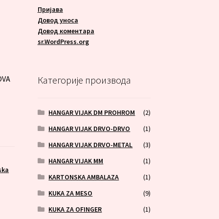
Пријава
Довод уноса
Довод коментара
A
sr.WordPress.org
OVA
Категорије производа
HANGAR VIJAK DM PROHROM
(2)
HANGAR VIJAK DRVO-DRVO
(1)
HANGAR VIJAK DRVO-METAL
(3)
HANGAR VIJAK MM
(1)
ska
KARTONSKA AMBALAZA
(1)
KUKA ZA MESO
(9)
KUKA ZA OFINGER
(1)