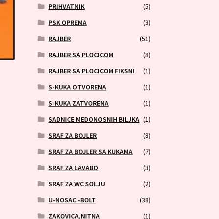
PRIHVATNIK
(5)
PSK OPREMA
(3)
RAJBER
(51)
RAJBER SA PLOCICOM
(8)
RAJBER SA PLOCICOM FIKSNI
(1)
S-KUKA OTVORENA
(1)
S-KUKA ZATVORENA
(1)
SADNICE MEDONOSNIH BILJKA
(1)
SRAF ZA BOJLER
(8)
SRAF ZA BOJLER SA KUKAMA
(7)
SRAF ZA LAVABO
(3)
SRAF ZA WC SOLJU
(2)
U-NOSAC -BOLT
(38)
ZAKOVICA,NITNA
(1)