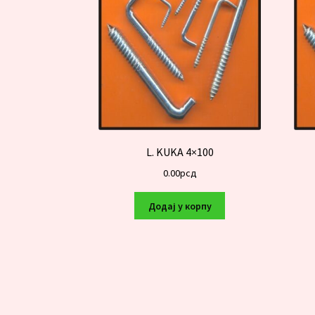
L. KUKA 4×100
0.00
рсд
Додај у корпу