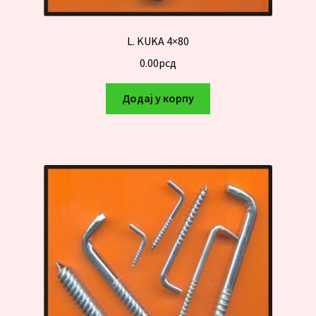
L. KUKA 4×80
0.00
рсд
Додај у корпу