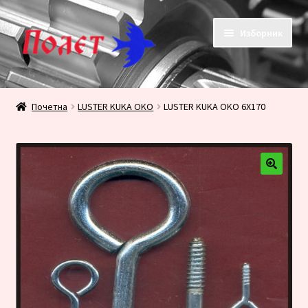
Прескочи
Скочи
Изборник
на
на
навигацију
садржај
Почетак
Почетна
LUSTER KUKA OKO
LUSTER KUKA OKO 6X170
KONTAKT
KORPA
PRODAVNICA
Плаћање