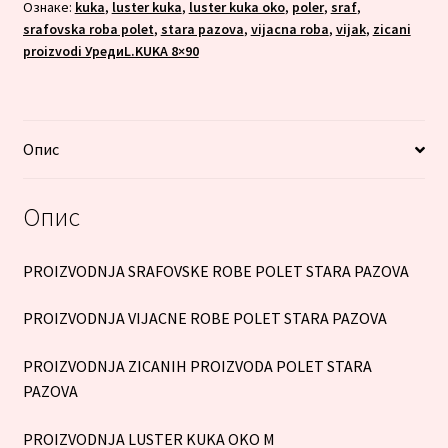
Ознаке:
kuka
,
luster kuka
,
luster kuka oko
,
poler
,
sraf
,
srafovska roba polet
,
stara pazova
,
vijacna roba
,
vijak
,
zicani
proizvodi УредиL.KUKA 8×90
Опис
Опис
PROIZVODNJA SRAFOVSKE ROBE POLET STARA PAZOVA
PROIZVODNJA VIJACNE ROBE POLET STARA PAZOVA
PROIZVODNJA ZICANIH PROIZVODA POLET STARA
PAZOVA
PROIZVODNJA LUSTER KUKA OKO M