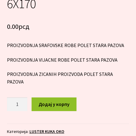
6X170
0.00
рсд
PROIZVODNJA SRAFOVSKE ROBE POLET STARA PAZOVA
PROIZVODNJA VIJACNE ROBE POLET STARA PAZOVA
PROIZVODNJA ZICANIH PROIZVODA POLET STARA
PAZOVA
LUSTER
Додај у корпу
KUKA
OKO
6X170
количина
Категорија:
LUSTER KUKA OKO