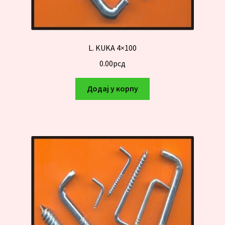
L. KUKA 4×100
0.00
рсд
Додај у корпу