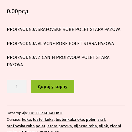
0.00
рсд
PROIZVODNJA SRAFOVSKE ROBE POLET STARA PAZOVA
PROIZVODNJA VIJACNE ROBE POLET STARA PAZOVA
PROIZVODNJA ZICANIH PROIZVODA POLET STARA
PAZOVA
LUSTER
Додај у корпу
KUKA
OKO
6X50
количина
Категорија:
LUSTER KUKA OKO
Ознаке:
kuka
,
luster kuka
,
luster kuka oko
,
poler
,
sraf
,
srafovska roba polet
,
stara pazova
,
vijacna roba
,
vijak
,
zicani