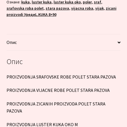
Ознаке:
kuka
,
luster kuka
,
luster kuka oko
,
poler
,
sraf
,
srafovska roba polet
,
stara pazova
,
vijacna roba
,
vijak
,
zicani
proizvodi УредиL.KUKA 8×90
Опис
Опис
PROIZVODNJA SRAFOVSKE ROBE POLET STARA PAZOVA
PROIZVODNJA VIJACNE ROBE POLET STARA PAZOVA
PROIZVODNJA ZICANIH PROIZVODA POLET STARA
PAZOVA
PROIZVODNJA LUSTER KUKA OKO M