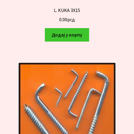
L. KUKA 3X15
0.00
рсд
Додај у корпу