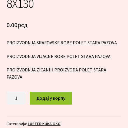
8X130
0.00
рсд
PROIZVODNJA SRAFOVSKE ROBE POLET STARA PAZOVA
PROIZVODNJA VIJACNE ROBE POLET STARA PAZOVA
PROIZVODNJA ZICANIH PROIZVODA POLET STARA
PAZOVA
LUSTER
Додај у корпу
KUKA
OKO
8X130
количина
Категорија:
LUSTER KUKA OKO