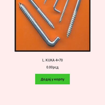
L. KUKA 4×70
0.00
рсд
Додај у корпу