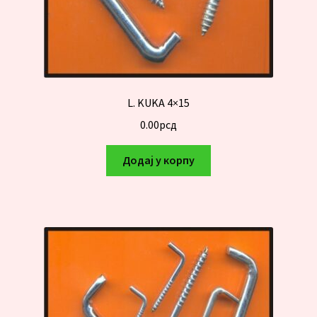
L. KUKA 4×15
0.00
рсд
Додај у корпу