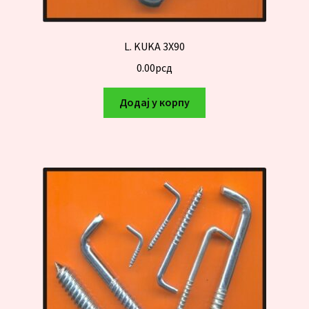
L. KUKA 3X90
0.00
рсд
Додај у корпу