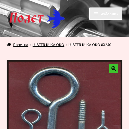
Прескочи
Скочи
Изборник
на
на
навигацију
садржај
Почетак
Почетна
LUSTER KUKA OKO
LUSTER KUKA OKO 8X240
KONTAKT
KORPA
PRODAVNICA
Плаћање