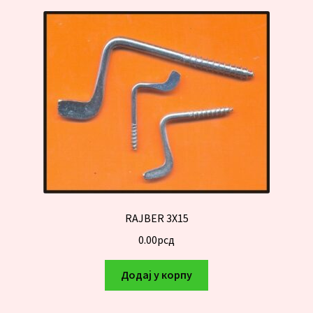
RAJBER 3X15
0.00
рсд
Додај у корпу