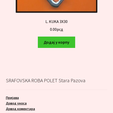
L. KUKA 3X30
0.00
рсд
Додај у корпу
SRAFOVSKA ROBA POLET Stara Pazova
Пријава
Довод уноса
Довод коментара