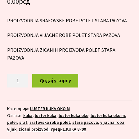
0.00
рсд
PROIZVODNJA SRAFOVSKE ROBE POLET STARA PAZOVA
PROIZVODNJA VIJACNE ROBE POLET STARA PAZOVA
PROIZVODNJA ZICANIH PROIZVODA POLET STARA
PAZOVA
LUSTER
Додај у корпу
KUKA
OKO
M
10x250
Категорија:
LUSTER KUKA OKO M
Ознаке:
kuka
,
luster kuka
,
luster kuka oko
,
luster kuka oko m
,
количина
poler
,
sraf
,
srafovska roba polet
,
stara pazova
,
vijacna roba
,
vijak
,
zicani proizvodi УредиL.KUKA 8×90