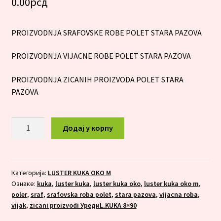
0.00
рсд
PROIZVODNJA SRAFOVSKE ROBE POLET STARA PAZOVA
PROIZVODNJA VIJACNE ROBE POLET STARA PAZOVA
PROIZVODNJA ZICANIH PROIZVODA POLET STARA
PAZOVA
LUSTER
Додај у корпу
KUKA
OKO
M
3X15
Категорија:
LUSTER KUKA OKO M
Ознаке:
kuka
,
luster kuka
,
luster kuka oko
,
luster kuka oko m
,
количина
poler
,
sraf
,
srafovska roba polet
,
stara pazova
,
vijacna roba
,
vijak
,
zicani proizvodi УредиL.KUKA 8×90