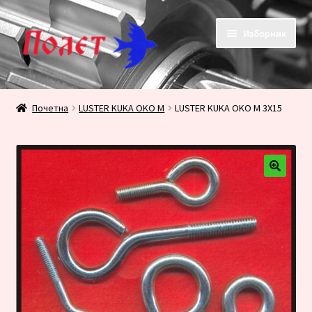
Прескочи
Скочи
Изборник
на
на
навигацију
садржај
Почетак
Почетна
LUSTER KUKA OKO M
LUSTER KUKA OKO M 3X15
KONTAKT
KORPA
PRODAVNICA
Плаћање