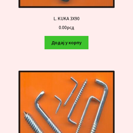
L. KUKA 3X90
0.00
рсд
Додај у корпу