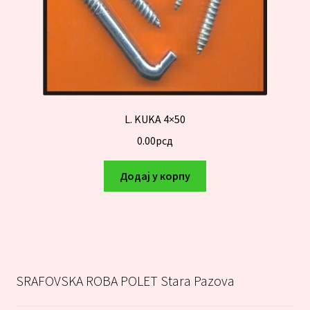
L. KUKA 4×50
0.00
рсд
Додај у корпу
SRAFOVSKA ROBA POLET Stara Pazova