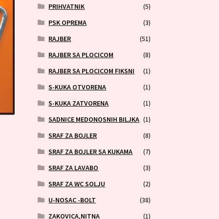
PRIHVATNIK
(5)
PSK OPREMA
(3)
RAJBER
(51)
RAJBER SA PLOCICOM
(8)
RAJBER SA PLOCICOM FIKSNI
(1)
S-KUKA OTVORENA
(1)
S-KUKA ZATVORENA
(1)
SADNICE MEDONOSNIH BILJKA
(1)
SRAF ZA BOJLER
(8)
SRAF ZA BOJLER SA KUKAMA
(7)
SRAF ZA LAVABO
(3)
SRAF ZA WC SOLJU
(2)
U-NOSAC -BOLT
(38)
ZAKOVICA,NITNA
(1)