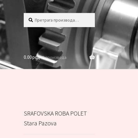
Претрага
Претражи
за:
0.00
рсд
0 производа
SRAFOVSKA ROBA POLET
Stara Pazova