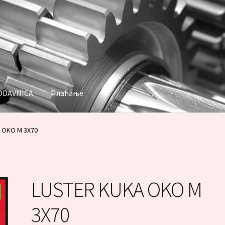
ODAVNICA
Плаћање
аћање
 OKO M 3X70
LUSTER KUKA OKO M
3X70