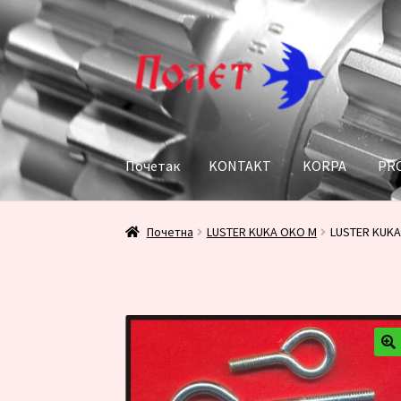
Прескочи
Скочи
на
на
навигацију
садржај
Почетак
KONTAKT
KORPA
PR
Почетак
KONTAKT
KORPA
PRODAVNICA
Пл
Почетна
LUSTER KUKA OKO M
LUSTER KUKA