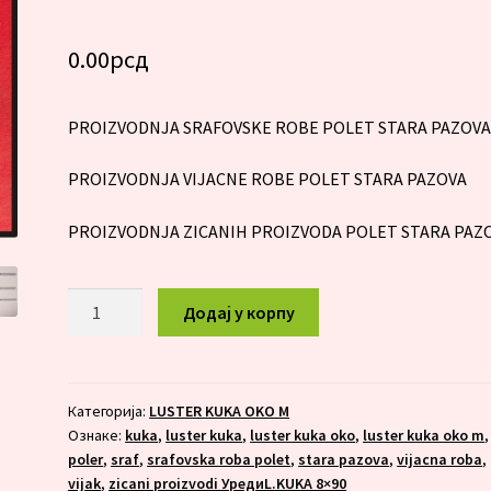
0.00
рсд
PROIZVODNJA SRAFOVSKE ROBE POLET STARA PAZOV
PROIZVODNJA VIJACNE ROBE POLET STARA PAZOVA
PROIZVODNJA ZICANIH PROIZVODA POLET STARA PAZ
LUSTER
Додај у корпу
KUKA
OKO
M
3X70
Категорија:
LUSTER KUKA OKO M
Ознаке:
kuka
,
luster kuka
,
luster kuka oko
,
luster kuka oko m
,
количина
poler
,
sraf
,
srafovska roba polet
,
stara pazova
,
vijacna roba
,
vijak
,
zicani proizvodi УредиL.KUKA 8×90