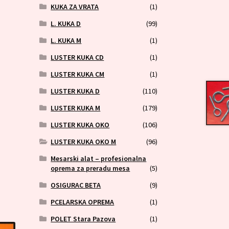
KUKA ZA VRATA
(1)
L. KUKA D
(99)
L. KUKA M
(1)
LUSTER KUKA CD
(1)
LUSTER KUKA CM
(1)
LUSTER KUKA D
(110)
LUSTER KUKA M
(179)
LUSTER KUKA OKO
(106)
LUSTER KUKA OKO M
(96)
Mesarski alat – profesionalna
oprema za preradu mesa
(5)
OSIGURAC BETA
(9)
PCELARSKA OPREMA
(1)
POLET Stara Pazova
(1)