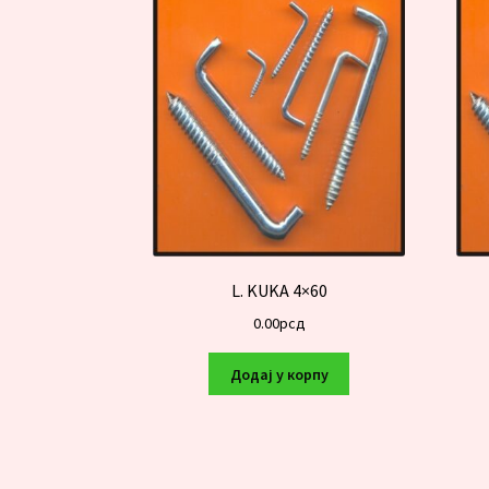
L. KUKA 4×60
0.00
рсд
Додај у корпу