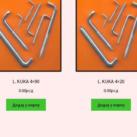
L. KUKA 4×90
L. KUKA 4×20
0.00
рсд
0.00
рсд
Додај у корпу
Додај у корпу