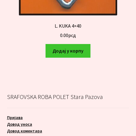
L. KUKA 4×40
0.00
рсд
Додај у корпу
SRAFOVSKA ROBA POLET Stara Pazova
Пријава
Довод уноса
Довод коментара