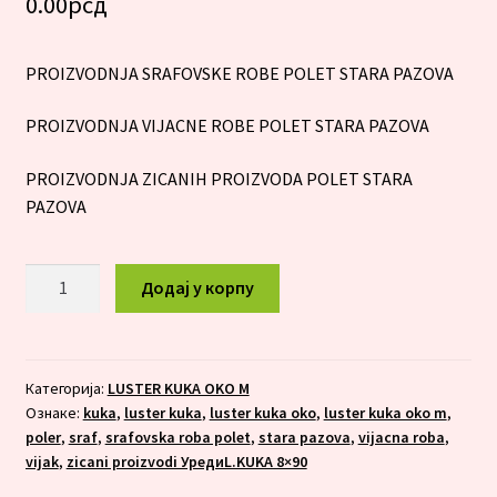
0.00
рсд
PROIZVODNJA SRAFOVSKE ROBE POLET STARA PAZOVA
PROIZVODNJA VIJACNE ROBE POLET STARA PAZOVA
PROIZVODNJA ZICANIH PROIZVODA POLET STARA
PAZOVA
LUSTER
Додај у корпу
KUKA
OKO
M
5x20
Категорија:
LUSTER KUKA OKO M
Ознаке:
kuka
,
luster kuka
,
luster kuka oko
,
luster kuka oko m
,
количина
poler
,
sraf
,
srafovska roba polet
,
stara pazova
,
vijacna roba
,
vijak
,
zicani proizvodi УредиL.KUKA 8×90