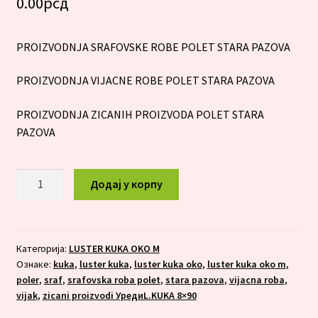
0.00
рсд
PROIZVODNJA SRAFOVSKE ROBE POLET STARA PAZOVA
PROIZVODNJA VIJACNE ROBE POLET STARA PAZOVA
PROIZVODNJA ZICANIH PROIZVODA POLET STARA
PAZOVA
LUSTER
Додај у корпу
KUKA
OKO
M
5x80
Категорија:
LUSTER KUKA OKO M
Ознаке:
kuka
,
luster kuka
,
luster kuka oko
,
luster kuka oko m
,
количина
poler
,
sraf
,
srafovska roba polet
,
stara pazova
,
vijacna roba
,
vijak
,
zicani proizvodi УредиL.KUKA 8×90