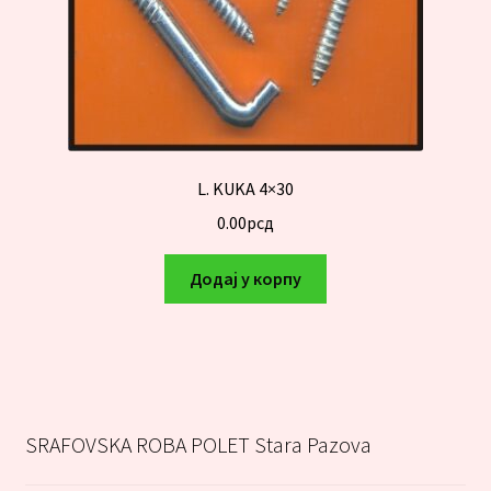
L. KUKA 4×30
0.00
рсд
Додај у корпу
SRAFOVSKA ROBA POLET Stara Pazova