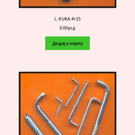
L. KUKA 4×15
0.00
рсд
Додај у корпу