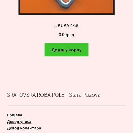
L. KUKA 4×30
0.00
рсд
Додај у корпу
SRAFOVSKA ROBA POLET Stara Pazova
Пријава
Довод уноса
Довод коментара