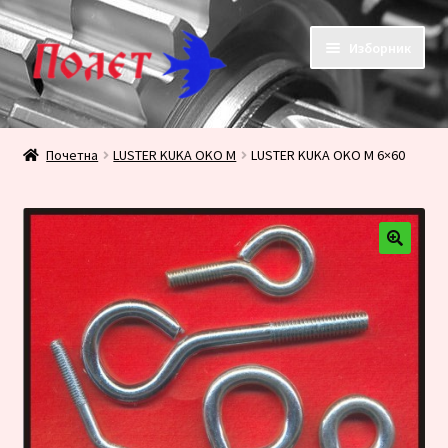
Прескочи
Скочи
Изборник
на
на
навигацију
садржај
Почетак
Почетна
LUSTER KUKA OKO M
LUSTER KUKA OKO M 6×60
KONTAKT
KORPA
PRODAVNICA
Плаћање