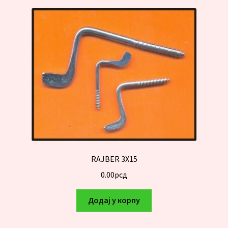
RAJBER 3X15
0.00
рсд
Додај у корпу