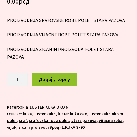
0.00
рсд
PROIZVODNJA SRAFOVSKE ROBE POLET STARA PAZOVA
PROIZVODNJA VIJACNE ROBE POLET STARA PAZOVA
PROIZVODNJA ZICANIH PROIZVODA POLET STARA
PAZOVA
LUSTER
Додај у корпу
KUKA
OKO
M
6x60
Категорија:
LUSTER KUKA OKO M
Ознаке:
kuka
,
luster kuka
,
luster kuka oko
,
luster kuka oko m
,
количина
poler
,
sraf
,
srafovska roba polet
,
stara pazova
,
vijacna roba
,
vijak
,
zicani proizvodi УредиL.KUKA 8×90