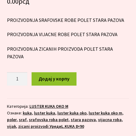
0.00
рсд
PROIZVODNJA SRAFOVSKE ROBE POLET STARA PAZOVA
PROIZVODNJA VIJACNE ROBE POLET STARA PAZOVA
PROIZVODNJA ZICANIH PROIZVODA POLET STARA
PAZOVA
LUSTER
Додај у корпу
KUKA
OKO
M
8x100
Категорија:
LUSTER KUKA OKO M
Ознаке:
kuka
,
luster kuka
,
luster kuka oko
,
luster kuka oko m
,
количина
poler
,
sraf
,
srafovska roba polet
,
stara pazova
,
vijacna roba
,
vijak
,
zicani proizvodi УредиL.KUKA 8×90