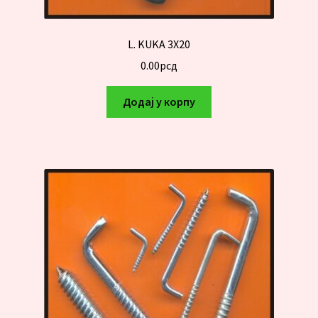
L. KUKA 3X20
0.00
рсд
Додај у корпу