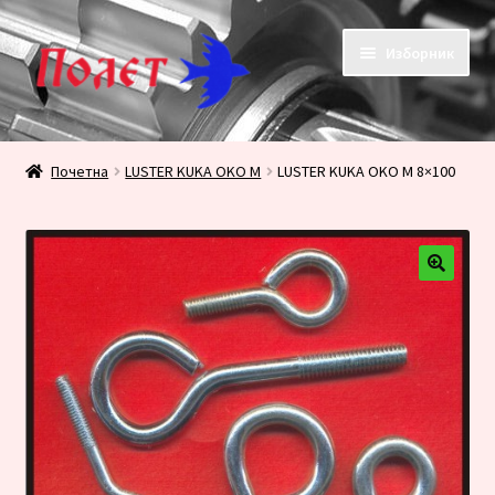
Прескочи
Скочи
Изборник
на
на
навигацију
садржај
Почетак
Почетна
LUSTER KUKA OKO M
LUSTER KUKA OKO M 8×100
KONTAKT
KORPA
PRODAVNICA
Плаћање