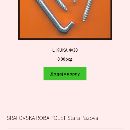
L. KUKA 4×30
0.00
рсд
Додај у корпу
SRAFOVSKA ROBA POLET Stara Pazova